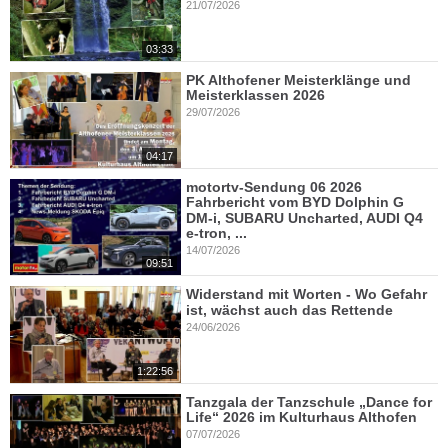
21/07/2026
03:33
PK Althofener Meisterklänge und
Meisterklassen 2026
29/07/2026
04:17
motortv-Sendung 06 2026
Fahrbericht vom BYD Dolphin G
DM-i, SUBARU Uncharted, AUDI Q4
e-tron, ...
14/07/2026
09:51
Widerstand mit Worten - Wo Gefahr
ist, wächst auch das Rettende
24/06/2026
1:22:56
Tanzgala der Tanzschule „Dance for
Life“ 2026 im Kulturhaus Althofen
07/07/2026