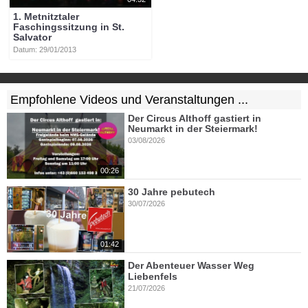
1. Metnitztaler
Faschingssitzung in St.
Salvator
Datum: 29/01/2013
Empfohlene Videos und Veranstaltungen ...
Der Circus Althoff gastiert in
Neumarkt in der Steiermark!
03/08/2026
00:26
30 Jahre pebutech
30/07/2026
01:42
Der Abenteuer Wasser Weg
Liebenfels
21/07/2026