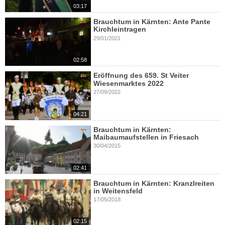
03:17
Brauchtum in Kärnten: Ante Pante
Kirchleintragen
29/01/2021
02:58
Eröffnung des 659. St Veiter
Wiesenmarktes 2022
27/09/2022
04:21
Brauchtum in Kärnten:
Maibaumaufstellen in Friesach
30/04/2015
02:41
Brauchtum in Kärnten: Kranzlreiten
in Weitensfeld
17/05/2018
02:15