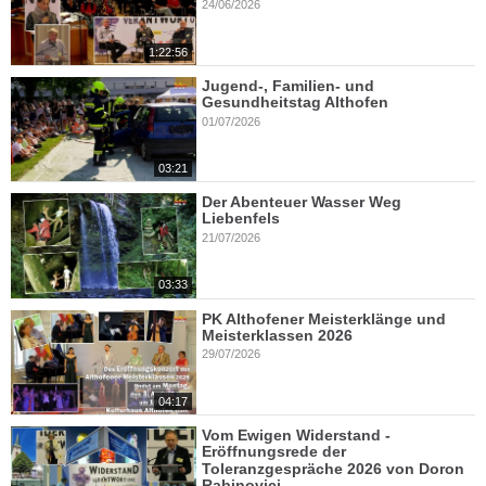
24/06/2026
1:22:56
Jugend-, Familien- und
Gesundheitstag Althofen
01/07/2026
03:21
Der Abenteuer Wasser Weg
Liebenfels
21/07/2026
03:33
PK Althofener Meisterklänge und
Meisterklassen 2026
29/07/2026
04:17
Vom Ewigen Widerstand -
Eröffnungsrede der
Toleranzgespräche 2026 von Doron
Rabinovici.