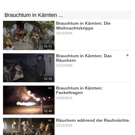
Brauchtum in Kärnten ...
Brauchtum in Kärnten: Die
Weihnachtskrippe
20/12/2024
01:51
Brauchtum in Kärnten: Das
Räuchern
31/12/2020
01:42
Brauchtum in Kärnten:
Fackeltragen
22/03/2016
02:40
Räuchern während der Rauhnächte.
22/12/2025