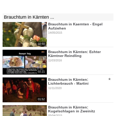
Brauchtum in Kärnten ...
Brauchtum in Kaernten - Engel
Aufziehen
14/05/2015
02:50
Brauchtum in Kärnten: Echter
Kärntner Reindling
11/03/2016
02:21
Brauchtum in Kärnten:
Lichterbrauch - Martini
11/11/2020
01:52
Brauchtum in Kärnten:
Kugelschlagen in Zweinitz
05/04/2015