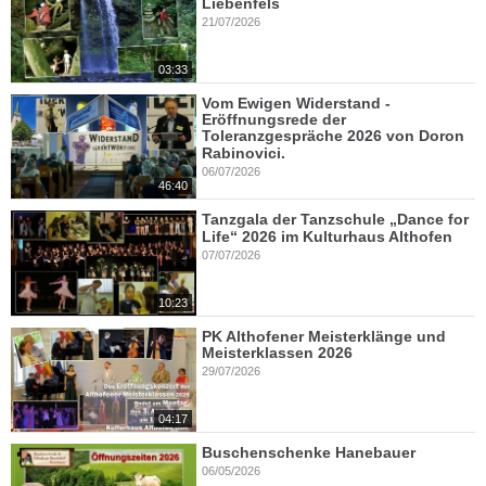
Liebenfels
21/07/2026
03:33
Vom Ewigen Widerstand -
Eröffnungsrede der
Toleranzgespräche 2026 von Doron
Rabinovici.
06/07/2026
46:40
Tanzgala der Tanzschule „Dance for
Life“ 2026 im Kulturhaus Althofen
07/07/2026
10:23
PK Althofener Meisterklänge und
Meisterklassen 2026
29/07/2026
04:17
Buschenschenke Hanebauer
06/05/2026