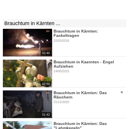
Brauchtum in Kärnten ...
Brauchtum in Kärnten:
Fackeltragen
22/03/2016
02:40
Brauchtum in Kaernten - Engel
Aufziehen
14/05/2015
02:50
Brauchtum in Kärnten: Das
Räuchern
31/12/2020
01:42
Brauchtum in Kärnten: Das
"Lahmkegeln"