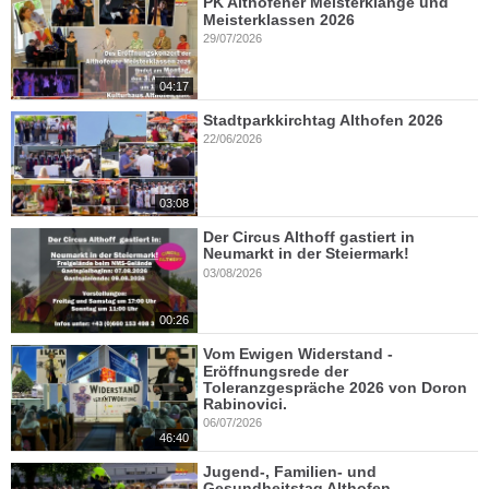
PK Althofener Meisterklänge und
Meisterklassen 2026
29/07/2026
04:17
Stadtparkkirchtag Althofen 2026
22/06/2026
03:08
Der Circus Althoff gastiert in
Neumarkt in der Steiermark!
03/08/2026
00:26
Vom Ewigen Widerstand -
Eröffnungsrede der
Toleranzgespräche 2026 von Doron
Rabinovici.
06/07/2026
46:40
Jugend-, Familien- und
Gesundheitstag Althofen