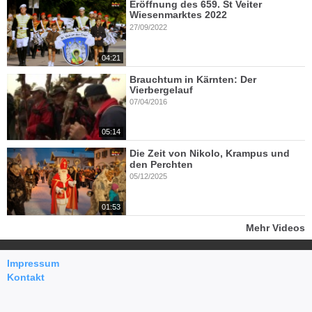
Eröffnung des 659. St Veiter
Wiesenmarktes 2022
27/09/2022
04:21
Brauchtum in Kärnten: Der
Vierbergelauf
07/04/2016
05:14
Die Zeit von Nikolo, Krampus und
den Perchten
05/12/2025
01:53
Mehr Videos
Impressum
Kontakt