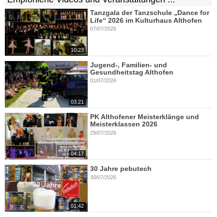
Tanzgala der Tanzschule „Dance for
Life“ 2026 im Kulturhaus Althofen
07/07/2026
10:23
Jugend-, Familien- und
Gesundheitstag Althofen
01/07/2026
03:21
PK Althofener Meisterklänge und
Meisterklassen 2026
29/07/2026
04:17
30 Jahre pebutech
30/07/2026
01:42