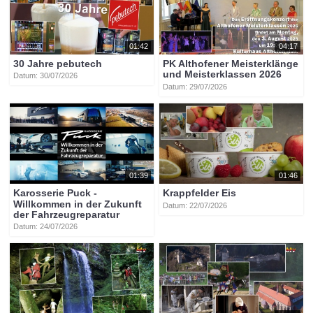
weihnachtswelt
stadtpark
kulinarik
live-acts
musikschule
weihnachten
advent
01:42
04:17
30 Jahre pebutech
PK Althofener Meisterklänge
und Meisterklassen 2026
Datum: 30/07/2026
Datum: 29/07/2026
01:39
01:46
Karosserie Puck -
Krappfelder Eis
Willkommen in der Zukunft
Datum: 22/07/2026
der Fahrzeugreparatur
Datum: 24/07/2026