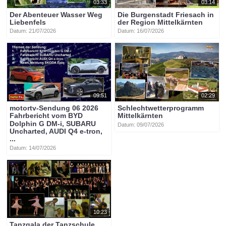
03:33
03:14
Der Abenteuer Wasser Weg
Die Burgenstadt Friesach in
Liebenfels
der Region Mittelkärnten
Datum: 21/07/2026
Datum: 16/07/2026
09:51
02:29
motortv-Sendung 06 2026
Schlechtwetterprogramm
Fahrbericht vom BYD
Mittelkärnten
Dolphin G DM-i, SUBARU
Datum: 09/07/2026
Uncharted, AUDI Q4 e-tron,
...
Datum: 14/07/2026
10:23
Tanzgala der Tanzschule