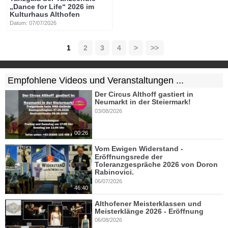
„Dance for Life“ 2026 im
Kulturhaus Althofen
Datum: 07/07/2026
1
2
3
4
>
>>
Empfohlene Videos und Veranstaltungen ...
Der Circus Althoff gastiert in
Neumarkt in der Steiermark!
03/08/2026
00:26
Vom Ewigen Widerstand -
Eröffnungsrede der
Toleranzgespräche 2026 von Doron
Rabinovici.
06/07/2026
46:40
Althofener Meisterklassen und
Meisterklänge 2026 - Eröffnung
06/08/2026