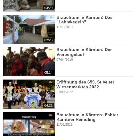
04:20
Brauchtum in Kärnten: Das
"Lahmkegeln"
11/10/2013
02:28
Brauchtum in Kärnten: Der
Vierbergelauf
07/04/2016
05:14
Eröffnung des 659. St Veiter
Wiesenmarktes 2022
27/09/2022
04:21
Brauchtum in Kärnten: Echter
Kärntner Reindling
11/03/2016