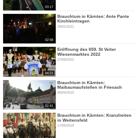
03:17
Brauchtum in Kärnten: Ante Pante
Kirchleintragen
29/01/2021
02:58
Eröffnung des 659. St Veiter
Wiesenmarktes 2022
27/09/2022
04:21
Brauchtum in Kärnten:
Maibaumaufstellen in Friesach
30/04/2015
02:41
Brauchtum in Kärnten: Kranzlreiten
in Weitensfeld
17/05/2018