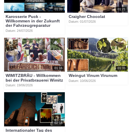
01:39
01:21
Karosserie Puck -
Craigher Chocolat
Willkommen in der Zukunft
Datum: 01/07/2026
der Fahrzeugreparatur
Datum: 24/07/2026
01:16
01:31
WIMITZBRÄU - Willkommen
Weingut Vinum Virunum
bei der Privatbrauerei Wimitz
Datum: 10/06/2026
Datum: 19/06/2026
02:18
Internationaler Tag des