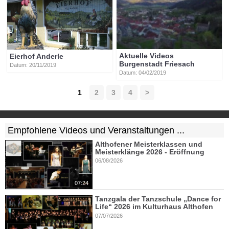
Aktuelle Videos
Eierhof Anderle
Burgenstadt Friesach
Datum: 20/11/2019
Datum: 04/02/2019
1
2
3
4
>
Empfohlene Videos und Veranstaltungen ...
Althofener Meisterklassen und
Meisterklänge 2026 - Eröffnung
06/08/2026
07:24
Tanzgala der Tanzschule „Dance for
Life“ 2026 im Kulturhaus Althofen
07/07/2026