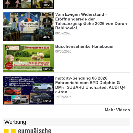
10:23
Vom Ewigen Widerstand -
Eröffnungsrede der
Toleranzgespräche 2026 von Doron
Rabinovici.
06/07/2026
46:40
Buschenschenke Hanebauer
06/05/2026
00:33
motortv-Sendung 06 2026
Fahrbericht vom BYD Dolphin G
DM-i, SUBARU Uncharted, AUDI Q4
e-tron, ...
14/07/2026
09:51
Mehr Videos
Werbung