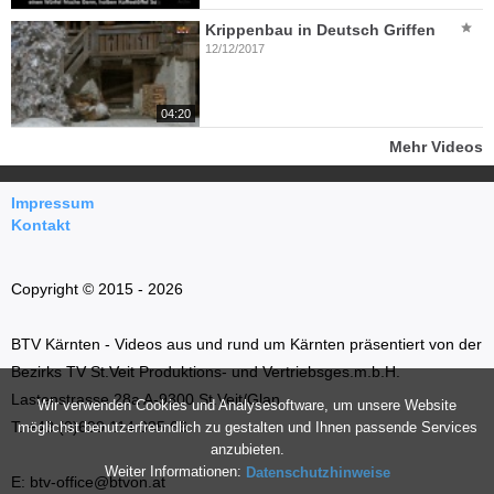
Krippenbau in Deutsch Griffen
12/12/2017
04:20
Mehr Videos
Impressum
Kontakt
Copyright © 2015 - 2026
BTV Kärnten - Videos aus und rund um Kärnten präsentiert von der
Bezirks TV St.Veit Produktions- und Vertriebsges.m.b.H.
Lastenstrasse 28a A-9300 St.Veit/Glan
Wir verwenden Cookies und Analysesoftware, um unsere Website
T: +43 (0)699 114 035 66
möglichst benutzerfreundlich zu gestalten und Ihnen passende Services
anzubieten.
Weiter Informationen:
Datenschutzhinweise
E: btv-office@btvon.at