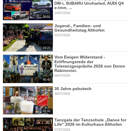
DM-i, SUBARU Uncharted, AUDI Q4
e-tron, ...
14/07/2026
09:51
Jugend-, Familien- und
Gesundheitstag Althofen
01/07/2026
03:21
Vom Ewigen Widerstand -
Eröffnungsrede der
Toleranzgespräche 2026 von Doron
Rabinovici.
06/07/2026
46:40
30 Jahre pebutech
30/07/2026
01:42
Tanzgala der Tanzschule „Dance for
Life“ 2026 im Kulturhaus Althofen
07/07/2026