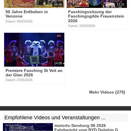
06:06
13:31
50 Jahre Erdbeben in
Faschingssitzung der
Venzone
Faschingsgilde Frauenstein
2026
Datum: 05/03/2026
Datum: 10/02/2026
14:08
Premiere Fasching St Veit an
der Glan 2026
Datum: 27/01/2026
Mehr Videos (275)
Empfohlene Videos und Veranstaltungen ...
motortv-Sendung 06 2026
Fahrbericht vom BYD Dolphin G