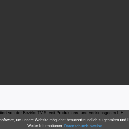
ert von der Bezirks TV St.Veit Produktions- und Vertriebsges.m.b.H.
oftware, um unsere Website möglichst benutzerfreundlich zu gestalten und 
Weiter Informationen:
Datenschutzhinweise