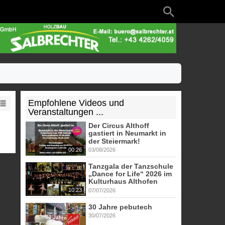
Empfohlene Videos und
Veranstaltungen ...
Der Circus Althoff
gastiert in Neumarkt in
der Steiermark!
00:26
03/08/2026
Tanzgala der Tanzschule
„Dance for Life“ 2026 im
Kulturhaus Althofen
10:23
07/07/2026
30 Jahre pebutech
30/07/2026