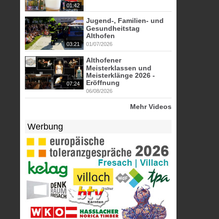
01:42
Jugend-, Familien- und
Gesundheitstag
Althofen
03:21
01/07/2026
Althofener
Meisterklassen und
Meisterklänge 2026 -
Eröffnung
07:24
06/08/2026
Mehr Videos
Werbung