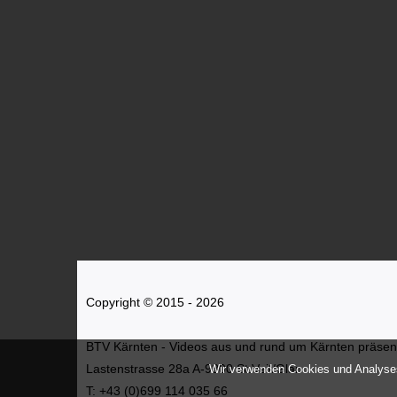
Copyright © 2015 - 2026
BTV Kärnten - Videos aus und rund um Kärnten präsenti
Lastenstrasse 28a A-9300 St.Veit/Glan
Wir verwenden Cookies und Analyses
T: +43 (0)699 114 035 66