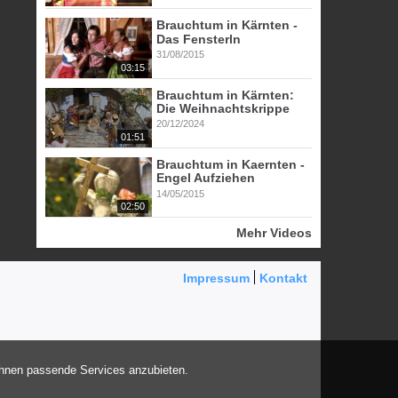
Brauchtum in Kärnten -
Das Fensterln
31/08/2015
03:15
Brauchtum in Kärnten:
Die Weihnachtskrippe
20/12/2024
01:51
Brauchtum in Kaernten -
Engel Aufziehen
14/05/2015
02:50
Mehr Videos
Impressum
Kontakt
Ihnen passende Services anzubieten.