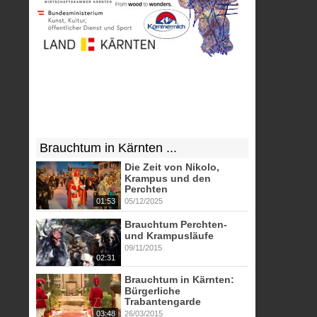
Brauchtum in Kärnten ...
Die Zeit von Nikolo,
Krampus und den
Perchten
01:53
05/12/2025
Brauchtum Perchten-
und Krampusläufe
09/11/2015
02:31
Brauchtum in Kärnten:
Bürgerliche
Trabantengarde
03:48
26/03/2015