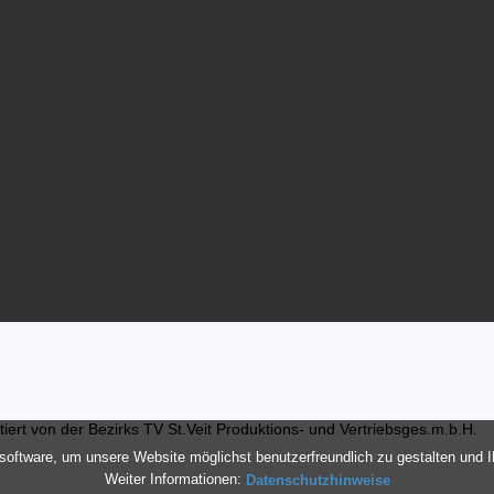
ert von der Bezirks TV St.Veit Produktions- und Vertriebsges.m.b.H.
oftware, um unsere Website möglichst benutzerfreundlich zu gestalten und 
Weiter Informationen:
Datenschutzhinweise