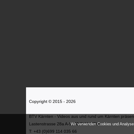
Copyright © 2015 - 2026
BTV Kärnten - Videos aus und rund um Kärnten präsenti
Lastenstrasse 28a A-9300 St.Veit/Glan
Wir verwenden Cookies und Analyses
T: +43 (0)699 114 035 66