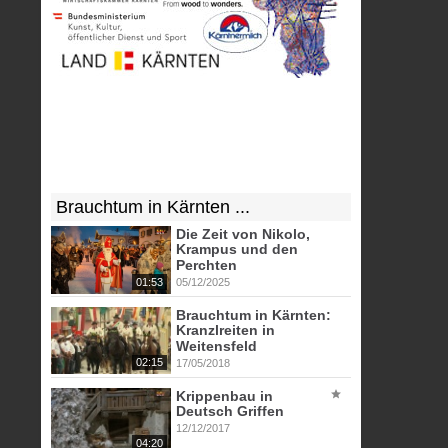
Brauchtum in Kärnten ...
Die Zeit von Nikolo,
Krampus und den
Perchten
01:53
05/12/2025
Brauchtum in Kärnten:
Kranzlreiten in
Weitensfeld
02:15
17/05/2018
Krippenbau in
Deutsch Griffen
12/12/2017
04:20