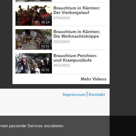
Brauchtum in Kärnten:
Der Vierbergelauf
07/04/2016
05:14
Brauchtum in Kärnten:
Die Weihnachtskrippe
20/12/2024
01:51
Brauchtum Perchten-
und Krampusläufe
09/11/2015
02:31
Mehr Videos
Impressum
Kontakt
Ihnen passende Services anzubieten.