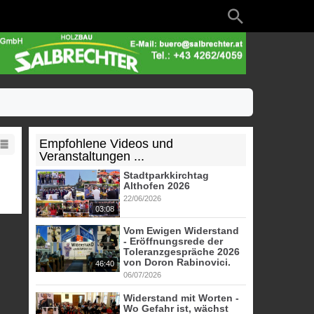
Empfohlene Videos und
Veranstaltungen ...
Stadtparkkirchtag
Althofen 2026
22/06/2026
03:08
Vom Ewigen Widerstand
- Eröffnungsrede der
Toleranzgespräche 2026
von Doron Rabinovici.
46:40
06/07/2026
Widerstand mit Worten -
Wo Gefahr ist, wächst