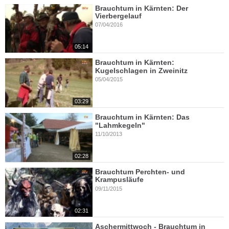
Brauchtum in Kärnten: Der
Vierbergelauf
07/04/2016
05:14
Brauchtum in Kärnten:
Kugelschlagen in Zweinitz
05/04/2015
03:29
Brauchtum in Kärnten: Das
"Lahmkegeln"
11/10/2013
02:28
Brauchtum Perchten- und
Krampusläufe
09/11/2015
02:31
Aschermittwoch - Brauchtum in