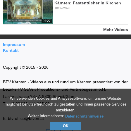
Kärnten: Fastentücher in Kirchen
18/02/2026
04:27
Mehr Videos
Impressum
Kontakt
Copyright © 2015 - 2026
BTV Kärnten - Videos aus und rund um Kärnten präsentiert von der
Bezirks TV St.Veit Produktions- und Vertriebsges.m.b.H.
Lastenstrasse 28a A-9300 St.Veit/Glan
Wir verwenden Cookies und Analysesoftware, um unsere Website
T: +43 (0)699 114 035 66
möglichst benutzerfreundlich zu gestalten und Ihnen passende Services
anzubieten.
Weiter Informationen:
Datenschutzhinweise
E: btv-office@btvon.at
OK