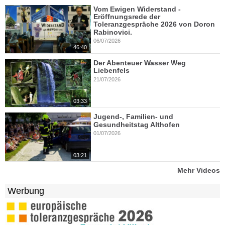
Vom Ewigen Widerstand -
Eröffnungsrede der
Toleranzgespräche 2026 von Doron
Rabinovici.
06/07/2026
46:40
Der Abenteuer Wasser Weg
Liebenfels
21/07/2026
03:33
Jugend-, Familien- und
Gesundheitstag Althofen
01/07/2026
03:21
Mehr Videos
Werbung