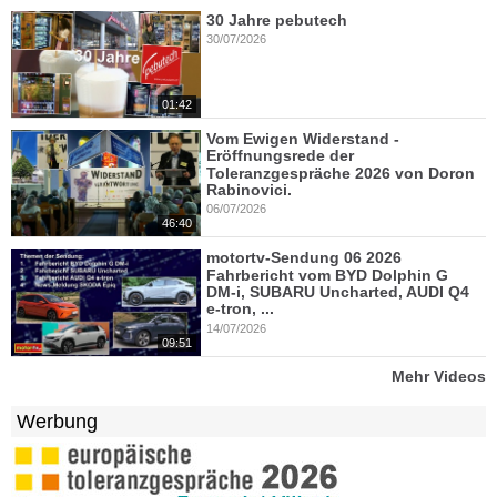
30 Jahre pebutech
30/07/2026
01:42
Vom Ewigen Widerstand -
Eröffnungsrede der
Toleranzgespräche 2026 von Doron
Rabinovici.
06/07/2026
46:40
motortv-Sendung 06 2026
Fahrbericht vom BYD Dolphin G
DM-i, SUBARU Uncharted, AUDI Q4
e-tron, ...
14/07/2026
09:51
Mehr Videos
Werbung