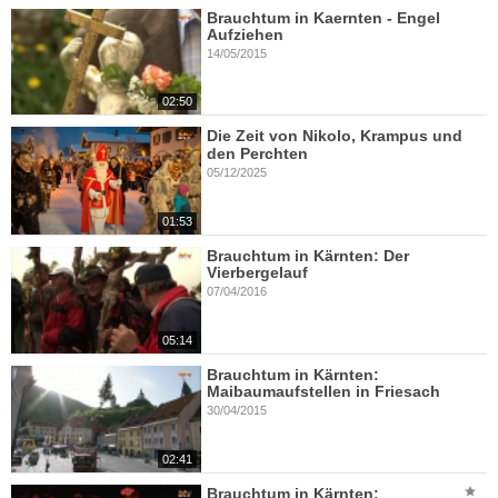
Brauchtum in Kaernten - Engel
Aufziehen
14/05/2015
02:50
Die Zeit von Nikolo, Krampus und
den Perchten
05/12/2025
01:53
Brauchtum in Kärnten: Der
Vierbergelauf
07/04/2016
05:14
Brauchtum in Kärnten:
Maibaumaufstellen in Friesach
30/04/2015
02:41
Brauchtum in Kärnten: