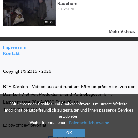
Räuchern
31/12/2020
01:42
Mehr Videos
Impressum
Kontakt
Copyright © 2015 - 2026
BTV Kärnten - Videos aus und rund um Kärnten präsentiert von der
Bezirks TV St.Veit Produktions- und Vertriebsges.m.b.H.
Lastenstrasse 28a A-9300 St.Veit/Glan
Wir verwenden Cookies und Analysesoftware, um unsere Website
T: +43 (0)699 114 035 66
möglichst benutzerfreundlich zu gestalten und Ihnen passende Services
anzubieten.
Weiter Informationen:
Datenschutzhinweise
E: btv-office@btvon.at
OK