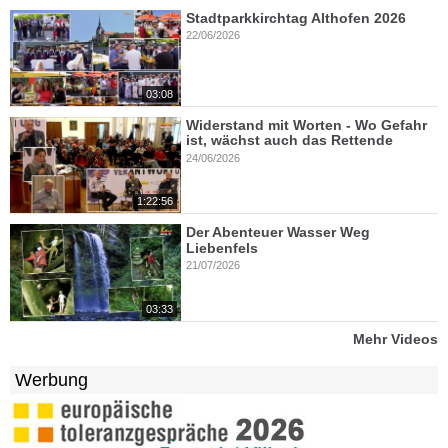
Stadtparkkirchtag Althofen 2026
22/06/2026
03:08
Widerstand mit Worten - Wo Gefahr
ist, wächst auch das Rettende
24/06/2026
1:22:56
Der Abenteuer Wasser Weg
Liebenfels
21/07/2026
03:33
Mehr Videos
Werbung