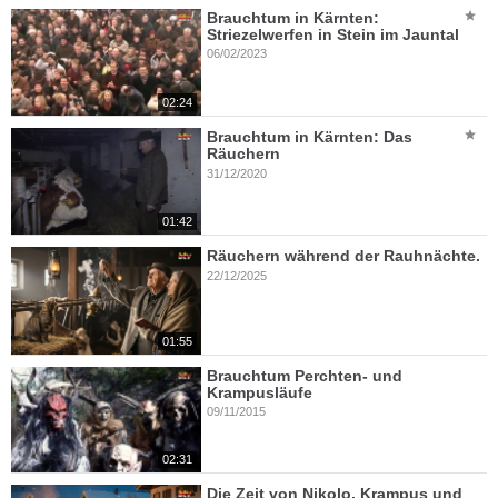
Brauchtum in Kärnten:
Striezelwerfen in Stein im Jauntal
06/02/2023
02:24
Brauchtum in Kärnten: Das
Räuchern
31/12/2020
01:42
Räuchern während der Rauhnächte.
22/12/2025
01:55
Brauchtum Perchten- und
Krampusläufe
09/11/2015
02:31
Die Zeit von Nikolo, Krampus und