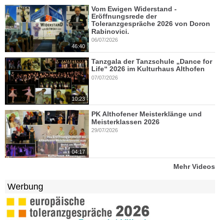
Vom Ewigen Widerstand -
Eröffnungsrede der
Toleranzgespräche 2026 von Doron
Rabinovici.
06/07/2026
46:40
Tanzgala der Tanzschule „Dance for
Life“ 2026 im Kulturhaus Althofen
07/07/2026
10:23
PK Althofener Meisterklänge und
Meisterklassen 2026
29/07/2026
04:17
Mehr Videos
Werbung