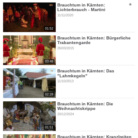
Brauchtum in Kärnten:
Lichterbrauch - Martini
11/11/2020
01:52
Brauchtum in Kärnten: Bürgerliche
Trabantengarde
26/03/2015
03:48
Brauchtum in Kärnten: Das
"Lahmkegeln"
11/10/2013
02:28
Brauchtum in Kärnten: Die
Weihnachtskrippe
20/12/2024
01:51
Brauchtum in Kärnten: Kranzlreiten