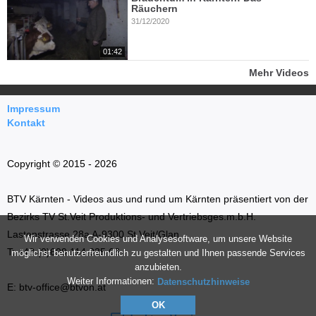
Räuchern
31/12/2020
01:42
Mehr Videos
Impressum
Kontakt
Copyright © 2015 - 2026
BTV Kärnten - Videos aus und rund um Kärnten präsentiert von der
Bezirks TV St.Veit Produktions- und Vertriebsges.m.b.H.
Lastenstrasse 28a A-9300 St.Veit/Glan
Wir verwenden Cookies und Analysesoftware, um unsere Website
T: +43 (0)699 114 035 66
möglichst benutzerfreundlich zu gestalten und Ihnen passende Services
anzubieten.
Weiter Informationen:
Datenschutzhinweise
E: btv-office@btvon.at
OK