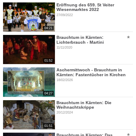
Eröffnung des 659. St Veiter
Wiesenmarktes 2022
27/09/2022
04:21
Brauchtum in Kärnten:
Lichterbrauch - Martini
11/11/2020
01:52
Aschermittwoch - Brauchtum in
Kärnten: Fastentücher in Kirchen
18/02/2026
04:27
Brauchtum in Kärnten: Die
Weihnachtskrippe
20/12/2024
01:51
Brauchtum in Kärnten: Das