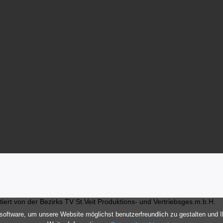
ert von der Bezirks TV St.Veit Produktions- und Vertriebsges.m.b.H.
oftware, um unsere Website möglichst benutzerfreundlich zu gestalten und 