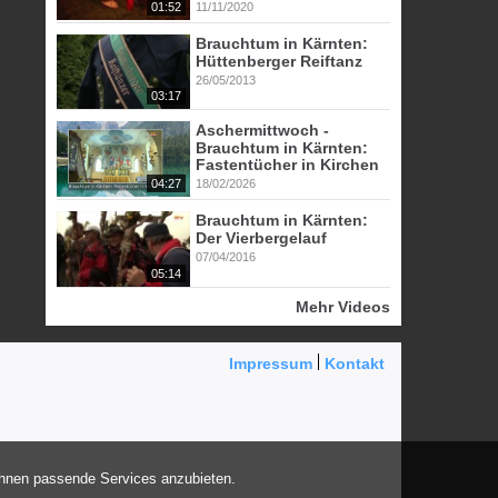
01:52
11/11/2020
Brauchtum in Kärnten:
Hüttenberger Reiftanz
26/05/2013
03:17
Aschermittwoch -
Brauchtum in Kärnten:
Fastentücher in Kirchen
04:27
18/02/2026
Brauchtum in Kärnten:
Der Vierbergelauf
07/04/2016
05:14
Mehr Videos
Impressum
Kontakt
Ihnen passende Services anzubieten.