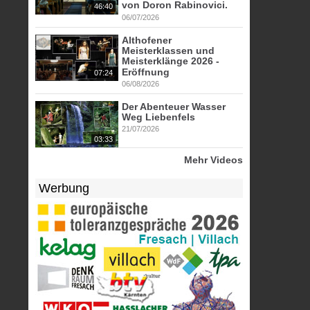
von Doron Rabinovici.
46:40
06/07/2026
Althofener
Meisterklassen und
Meisterklänge 2026 -
Eröffnung
07:24
06/08/2026
Der Abenteuer Wasser
Weg Liebenfels
21/07/2026
03:33
Mehr Videos
Werbung