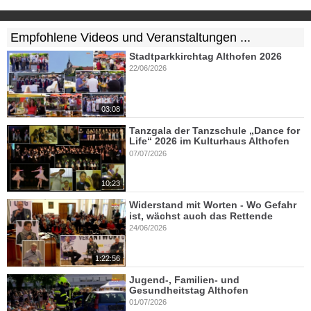
Empfohlene Videos und Veranstaltungen ...
Stadtparkkirchtag Althofen 2026
22/06/2026
03:08
Tanzgala der Tanzschule „Dance for
Life“ 2026 im Kulturhaus Althofen
07/07/2026
10:23
Widerstand mit Worten - Wo Gefahr
ist, wächst auch das Rettende
24/06/2026
1:22:56
Jugend-, Familien- und
Gesundheitstag Althofen
01/07/2026