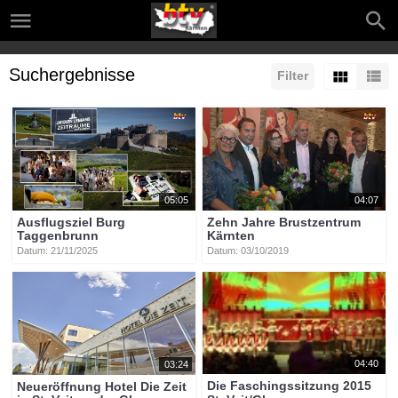
Suchergebnisse
Filter
05:05
04:07
Ausflugsziel Burg
Zehn Jahre Brustzentrum
Taggenbrunn
Kärnten
Datum: 21/11/2025
Datum: 03/10/2019
04:40
03:24
Die Faschingssitzung 2015
Neueröffnung Hotel Die Zeit