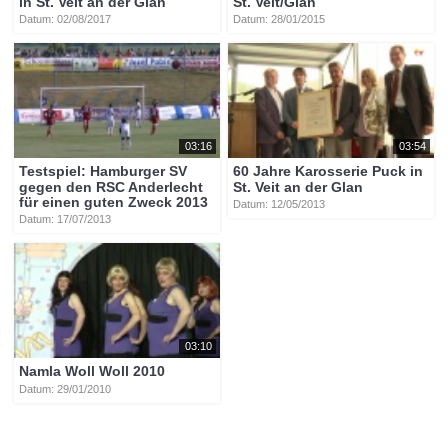
St. Veit/Glan
in St. Veit an der Glan
Datum: 28/01/2015
Datum: 02/08/2017
03:16
03:54
Testspiel: Hamburger SV
60 Jahre Karosserie Puck in
gegen den RSC Anderlecht
St. Veit an der Glan
für einen guten Zweck 2013
Datum: 12/05/2013
Datum: 17/07/2013
03:10
Namla Woll Woll 2010
Datum: 29/01/2010