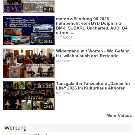
04:17
motortv-Sendung 06 2026
Fahrbericht vom BYD Dolphin G
DM-i, SUBARU Uncharted, AUDI Q4
e-tron, ...
14/07/2026
09:51
Widerstand mit Worten - Wo Gefahr
ist, wächst auch das Rettende
24/06/2026
1:22:56
Tanzgala der Tanzschule „Dance for
Life“ 2026 im Kulturhaus Althofen
07/07/2026
10:23
Mehr Videos
Werbung