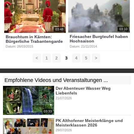
03:10
03:48
Friesacher Burgteufel haben
Brauchtum in Kärnten:
Hochsaison
Bürgerliche Trabantengarde
Datum: 21/11/2014
Datum: 26/03/2015
<
1
2
3
4
5
>
Empfohlene Videos und Veranstaltungen ...
Der Abenteuer Wasser Weg
Liebenfels
21/07/2026
03:33
PK Althofener Meisterklänge und
Meisterklassen 2026
29/07/2026