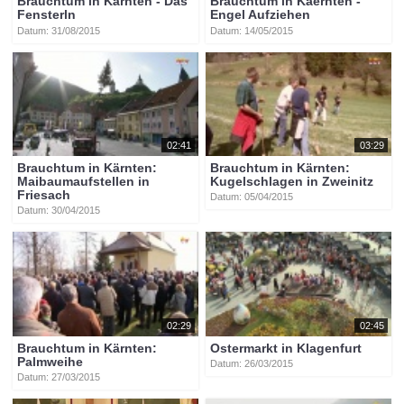
Brauchtum in Kärnten - Das
Brauchtum in Kaernten -
Fensterln
Engel Aufziehen
Datum: 31/08/2015
Datum: 14/05/2015
02:41
03:29
Brauchtum in Kärnten:
Brauchtum in Kärnten:
Maibaumaufstellen in
Kugelschlagen in Zweinitz
Friesach
Datum: 05/04/2015
Datum: 30/04/2015
02:29
02:45
Brauchtum in Kärnten:
Ostermarkt in Klagenfurt
Palmweihe
Datum: 26/03/2015
Datum: 27/03/2015