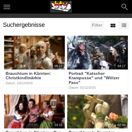
Suchergebnisse
Filter
05:17
04:17
Brauchtum in Kärnten:
Portrait "Katscher
Christkindlmärkte
Krampusse" und "Wölzer
Pass"
Datum: 10/12/2015
Datum: 01/12/2015
03:15
02:50