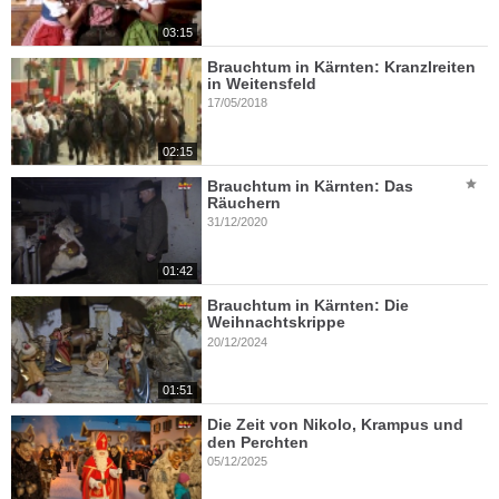
03:15
Brauchtum in Kärnten: Kranzlreiten
in Weitensfeld
17/05/2018
02:15
Brauchtum in Kärnten: Das
Räuchern
31/12/2020
01:42
Brauchtum in Kärnten: Die
Weihnachtskrippe
20/12/2024
01:51
Die Zeit von Nikolo, Krampus und
den Perchten
05/12/2025