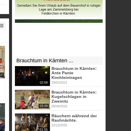
ppen
Brauchtum in Kärnten ...
Brauchtum in Kärnten:
Ante Pante
17
Kirchleintragen
02:58
29/01/2021
Brauchtum in Kärnten:
Kugelschlagen in
Zweinitz
03:29
05/04/2015
Räuchern während der
Rauhnächte.
22/12/2025
01:55