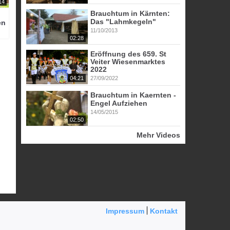
14
Brauchtum in Kärnten:
Das "Lahmkegeln"
en
11/10/2013
02:28
Eröffnung des 659. St
Veiter Wiesenmarktes
2022
04:21
27/09/2022
Brauchtum in Kaernten -
Engel Aufziehen
14/05/2015
02:50
Mehr Videos
Impressum
Kontakt