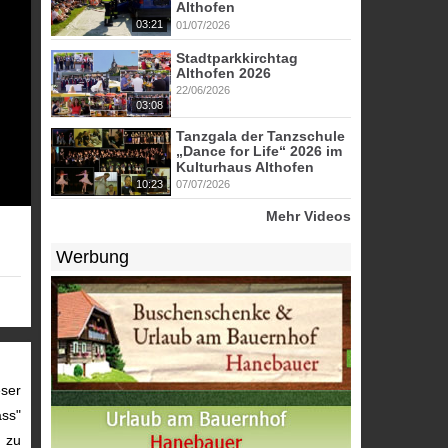
Althofen
03:21
01/07/2026
Stadtparkkirchtag
Althofen 2026
22/06/2026
03:08
Tanzgala der Tanzschule
„Dance for Life“ 2026 im
Kulturhaus Althofen
10:23
07/07/2026
Mehr Videos
Werbung
eser
ass"
m zu