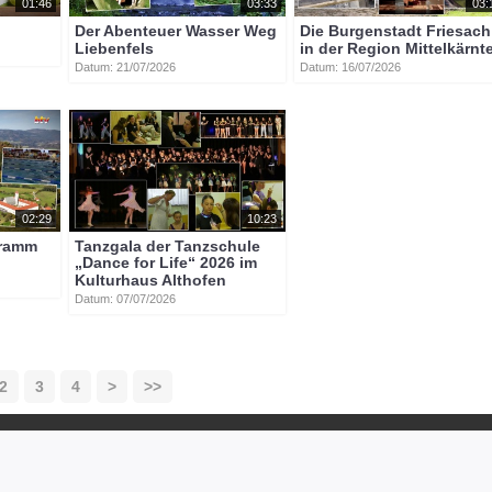
01:46
03:33
03:
Der Abenteuer Wasser Weg
Die Burgenstadt Friesach
Liebenfels
in der Region Mittelkärnt
Datum: 21/07/2026
Datum: 16/07/2026
02:29
10:23
gramm
Tanzgala der Tanzschule
„Dance for Life“ 2026 im
Kulturhaus Althofen
Datum: 07/07/2026
2
3
4
>
>>