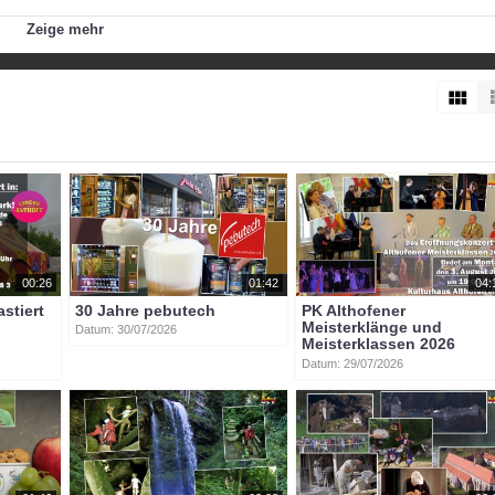
us positiv eingestuft wird, ja sogar zukunftsweisend für andere Gru
Zeige mehr
digen Brauchtumsvereine zu gestalten.
hnachtszeit
bernhard_kobald
nicole_maier
laura_kobald
kärnten
00:26
01:42
04:
astiert
30 Jahre pebutech
PK Althofener
Meisterklänge und
Datum: 30/07/2026
Meisterklassen 2026
Datum: 29/07/2026