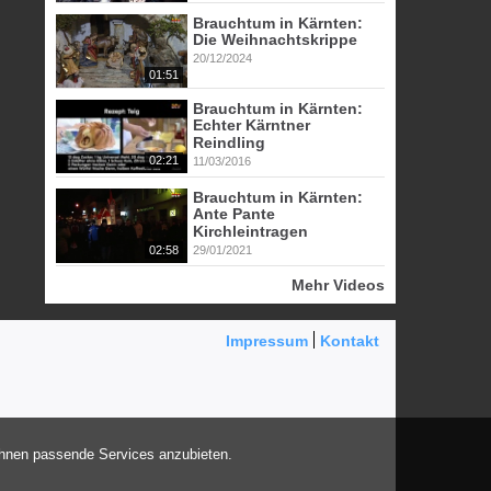
Brauchtum in Kärnten:
Die Weihnachtskrippe
20/12/2024
01:51
Brauchtum in Kärnten:
Echter Kärntner
Reindling
02:21
11/03/2016
Brauchtum in Kärnten:
Ante Pante
Kirchleintragen
02:58
29/01/2021
Mehr Videos
Impressum
Kontakt
Ihnen passende Services anzubieten.