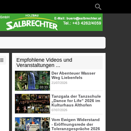
Empfohlene Videos und
Veranstaltungen ...
Der Abenteuer Wasser
Weg Liebenfels
21/07/2026
03:33
Tanzgala der Tanzschule
„Dance for Life“ 2026 im
Kulturhaus Althofen
10:23
07/07/2026
Vom Ewigen Widerstand
- Eröffnungsrede der
Toleranzgespräche 2026