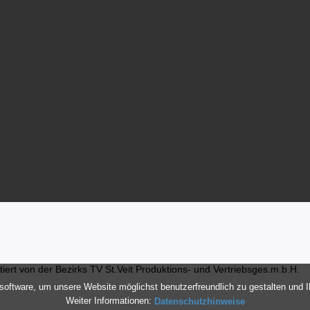
ert von der Bezirks TV St.Veit Produktions- und Vertriebsges.m.b.H.
oftware, um unsere Website möglichst benutzerfreundlich zu gestalten und 
Weiter Informationen:
Datenschutzhinweise