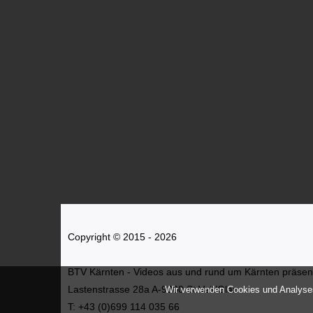
Copyright © 2015 - 2026
BTV Kärnten - Videos aus und rund um Kärnten präsenti
Lastenstrasse 28a A-9300 St.Veit/Glan
Wir verwenden Cookies und Analyses
T: +43 (0)699 114 035 66