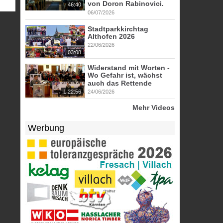
von Doron Rabinovici.
46:40
06/07/2026
Stadtparkkirchtag
Althofen 2026
22/06/2026
03:08
Widerstand mit Worten -
Wo Gefahr ist, wächst
auch das Rettende
1:22:56
24/06/2026
Mehr Videos
Werbung