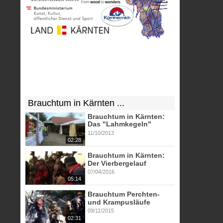
Brauchtum in Kärnten ...
Brauchtum in Kärnten:
Das "Lahmkegeln"
11/10/2013
02:28
Brauchtum in Kärnten:
Der Vierbergelauf
07/04/2016
05:14
Brauchtum Perchten-
und Krampusläufe
09/11/2015
02:31