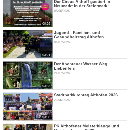
Der Circus Althoff gastiert in
Neumarkt in der Steiermark!
03/08/2026
00:26
Jugend-, Familien- und
Gesundheitstag Althofen
01/07/2026
03:21
Der Abenteuer Wasser Weg
Liebenfels
21/07/2026
03:33
Stadtparkkirchtag Althofen 2026
22/06/2026
03:08
PK Althofener Meisterklänge und