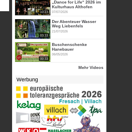
„Dance for Life“ 2026 im
Kulturhaus Althofen
10:23
07/07/2026
Der Abenteuer Wasser
Weg Liebenfels
21/07/2026
03:33
Buschenschenke
Hanebauer
06/05/2026
00:33
Mehr Videos
Werbung