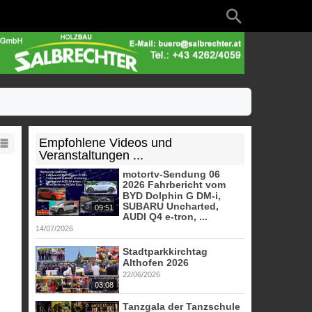
Empfohlene Videos und
Veranstaltungen ...
motortv-Sendung 06
2026 Fahrbericht vom
BYD Dolphin G DM-i,
SUBARU Uncharted,
09:51
AUDI Q4 e-tron, ...
14/07/2026
Stadtparkkirchtag
Althofen 2026
22/06/2026
03:08
Tanzgala der Tanzschule