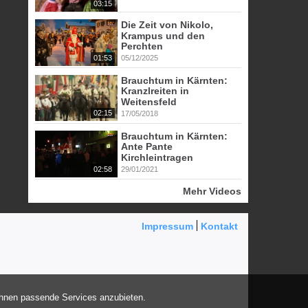
03:15
Die Zeit von Nikolo,
Krampus und den
Perchten
01:53
05/12/2025
Brauchtum in Kärnten:
Kranzlreiten in
Weitensfeld
02:15
17/05/2018
Brauchtum in Kärnten:
Ante Pante
Kirchleintragen
02:58
29/01/2021
Mehr Videos
Impressum
Kontakt
Ihnen passende Services anzubieten.