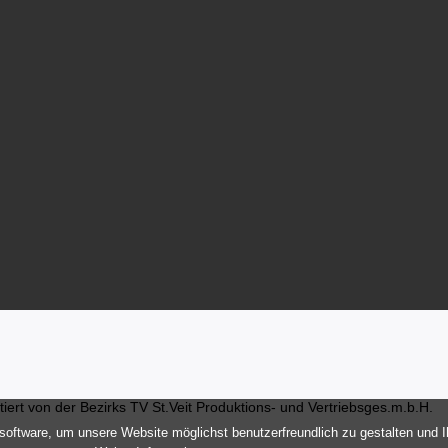
ert von der Bezirks TV St.Veit Produktions- und Vertriebsges.m.b.H.
oftware, um unsere Website möglichst benutzerfreundlich zu gestalten und 