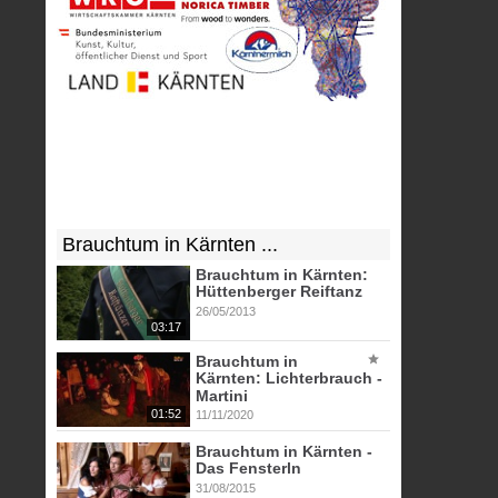
Brauchtum in Kärnten ...
Brauchtum in Kärnten:
Hüttenberger Reiftanz
26/05/2013
03:17
Brauchtum in
Kärnten: Lichterbrauch -
Martini
01:52
11/11/2020
Brauchtum in Kärnten -
Das Fensterln
31/08/2015