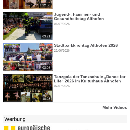
1:22:56
Jugend-, Familien- und
Gesundheitstag Althofen
01/07/2026
03:21
Stadtparkkirchtag Althofen 2026
22/06/2026
03:08
Tanzgala der Tanzschule „Dance for
Life“ 2026 im Kulturhaus Althofen
07/07/2026
10:23
Mehr Videos
Werbung