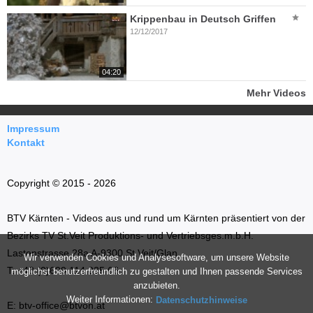
Krippenbau in Deutsch Griffen
12/12/2017
04:20
Mehr Videos
Impressum
Kontakt
Copyright © 2015 - 2026
BTV Kärnten - Videos aus und rund um Kärnten präsentiert von der
Bezirks TV St.Veit Produktions- und Vertriebsges.m.b.H.
Lastenstrasse 28a A-9300 St.Veit/Glan
Wir verwenden Cookies und Analysesoftware, um unsere Website
T: +43 (0)699 114 035 66
möglichst benutzerfreundlich zu gestalten und Ihnen passende Services
anzubieten.
Weiter Informationen:
Datenschutzhinweise
E: btv-office@btvon.at