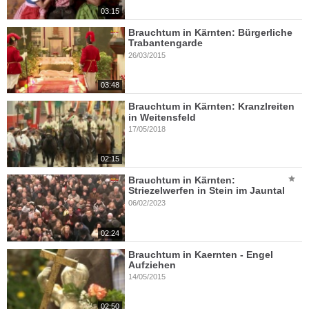
03:15
Brauchtum in Kärnten: Bürgerliche
Trabantengarde
26/03/2015
03:48
Brauchtum in Kärnten: Kranzlreiten
in Weitensfeld
17/05/2018
02:15
Brauchtum in Kärnten:
Striezelwerfen in Stein im Jauntal
06/02/2023
02:24
Brauchtum in Kaernten - Engel
Aufziehen
14/05/2015
02:50