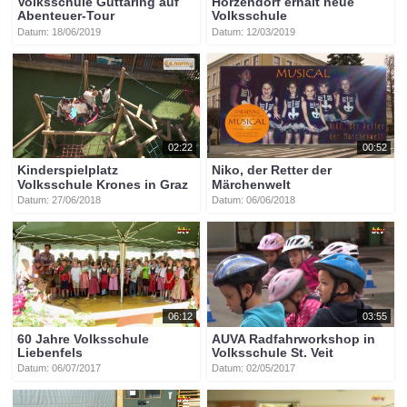
Volksschule Guttaring auf
Hörzendorf erhält neue
Abenteuer-Tour
Volksschule
Datum: 18/06/2019
Datum: 12/03/2019
02:22
00:52
Kinderspielplatz
Niko, der Retter der
Volksschule Krones in Graz
Märchenwelt
Datum: 27/06/2018
Datum: 06/06/2018
06:12
03:55
60 Jahre Volksschule
AUVA Radfahrworkshop in
Liebenfels
Volksschule St. Veit
Datum: 06/07/2017
Datum: 02/05/2017