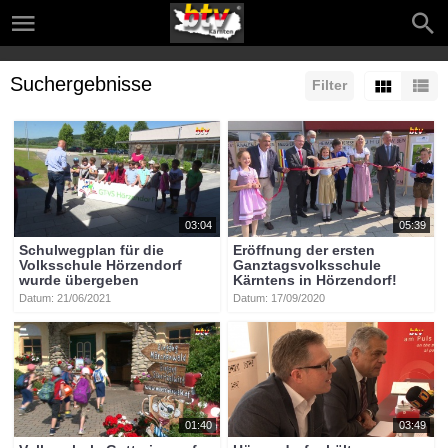
Suchergebnisse
Filter
03:04
05:39
Schulwegplan für die
Eröffnung der ersten
Volksschule Hörzendorf
Ganztagsvolksschule
wurde übergeben
Kärntens in Hörzendorf!
Datum: 21/06/2021
Datum: 17/09/2020
01:40
03:49