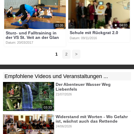
04:03
03:05
Schule mit Rückgrat 2.0
Sturz- und Falltraining in
der VS St. Veit an der Glan
Datum: 09/11/2016
Datum: 20/03/2017
1
2
>
Empfohlene Videos und Veranstaltungen ...
Der Abenteuer Wasser Weg
Liebenfels
21/07/2026
03:33
Widerstand mit Worten - Wo Gefahr
ist, wächst auch das Rettende
24/06/2026