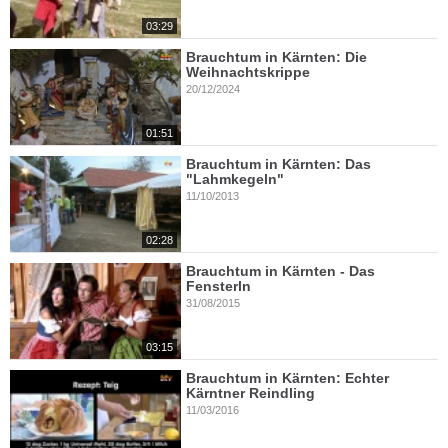
03:29
Brauchtum in Kärnten: Die
Weihnachtskrippe
20/12/2024
01:51
Brauchtum in Kärnten: Das
"Lahmkegeln"
11/10/2013
02:28
Brauchtum in Kärnten - Das
Fensterln
31/08/2015
03:15
Brauchtum in Kärnten: Echter
Kärntner Reindling
11/03/2016