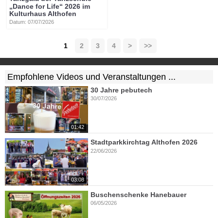
„Dance for Life“ 2026 im
Kulturhaus Althofen
Datum: 07/07/2026
1
2
3
4
>
>>
Empfohlene Videos und Veranstaltungen ...
30 Jahre pebutech
30/07/2026
01:42
Stadtparkkirchtag Althofen 2026
22/06/2026
03:08
Buschenschenke Hanebauer
06/05/2026