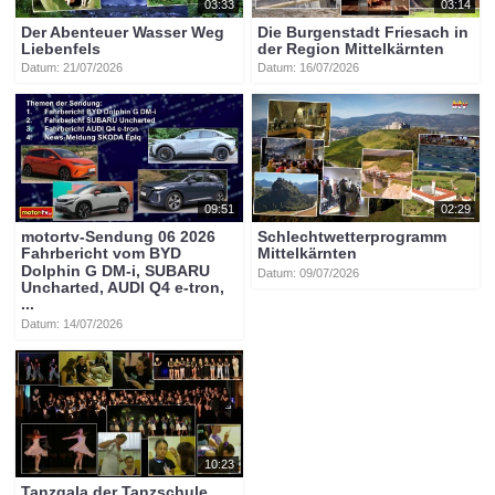
03:33
03:14
Der Abenteuer Wasser Weg
Die Burgenstadt Friesach in
Liebenfels
der Region Mittelkärnten
Datum: 21/07/2026
Datum: 16/07/2026
09:51
02:29
motortv-Sendung 06 2026
Schlechtwetterprogramm
Fahrbericht vom BYD
Mittelkärnten
Dolphin G DM-i, SUBARU
Datum: 09/07/2026
Uncharted, AUDI Q4 e-tron,
...
Datum: 14/07/2026
10:23
Tanzgala der Tanzschule