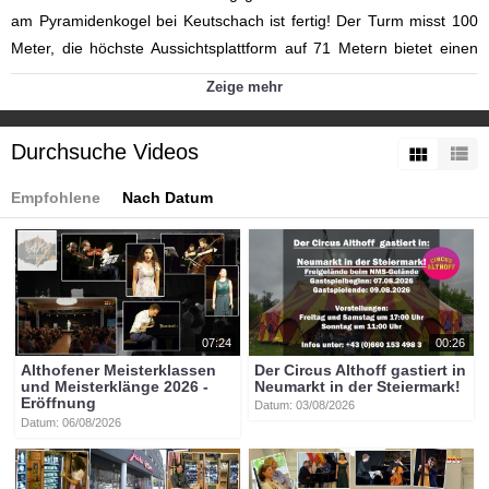
am Pyramidenkogel bei Keutschach ist fertig! Der Turm misst 100
Meter, die höchste Aussichtsplattform auf 71 Metern bietet einen
atemberaubenden Blick auf Kärntens Seen und Berge. Zahlreiche
Zeige mehr
Firmen sind am Bau beteiligt gewesen – und blicken nun zu Recht
stolz auf ihr Werk. Und die Besucher sind komplett begeistert.
Durchsuche Videos
Weitere Videos vom Pyramidenkogel gibt es in der Mediathek!
Empfohlene
Nach Datum
Kategorien:
Themen
»
Tourismus
Themen
»
Pyramidenkogel
Tags:
pyramidenkogel
aussichtsturm
07:24
00:26
Althofener Meisterklassen
Der Circus Althoff gastiert in
und Meisterklänge 2026 -
Neumarkt in der Steiermark!
Eröffnung
Datum: 03/08/2026
Datum: 06/08/2026