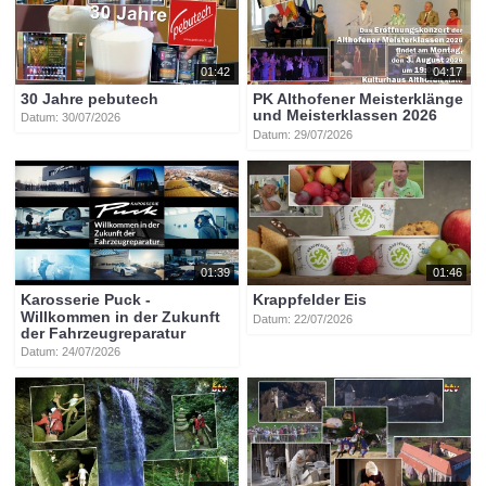
01:42
04:17
30 Jahre pebutech
PK Althofener Meisterklänge
und Meisterklassen 2026
Datum: 30/07/2026
Datum: 29/07/2026
01:39
01:46
Karosserie Puck -
Krappfelder Eis
Willkommen in der Zukunft
Datum: 22/07/2026
der Fahrzeugreparatur
Datum: 24/07/2026