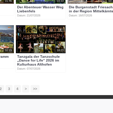
01:46
03:33
03:
Der Abenteuer Wasser Weg
Die Burgenstadt Friesach
Liebenfels
in der Region Mittelkärnt
Datum: 21/07/2026
Datum: 16/07/2026
02:29
10:23
gramm
Tanzgala der Tanzschule
„Dance for Life“ 2026 im
Kulturhaus Althofen
Datum: 07/07/2026
2
3
4
>
>>