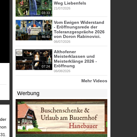
Weg Liebenfels
21/07/2026
03:33
Vom Ewigen Widerstand
- Eröffnungsrede der
Toleranzgespräche 2026
von Doron Rabinovici.
46:40
06/07/2026
Althofener
Meisterklassen und
Meisterklänge 2026 -
Eröffnung
07:24
06/08/2026
Mehr Videos
Werbung
 der
chon
31.