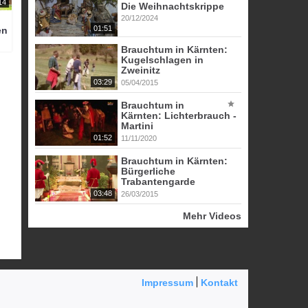
14
Die Weihnachtskrippe
20/12/2024
01:51
en
Brauchtum in Kärnten:
Kugelschlagen in
Zweinitz
03:29
05/04/2015
Brauchtum in
Kärnten: Lichterbrauch -
Martini
01:52
11/11/2020
Brauchtum in Kärnten:
Bürgerliche
Trabantengarde
03:48
26/03/2015
Mehr Videos
Impressum
Kontakt