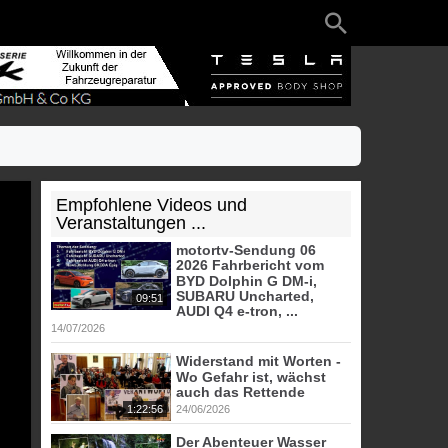
Empfohlene Videos und
Veranstaltungen ...
motortv-Sendung 06
2026 Fahrbericht vom
BYD Dolphin G DM-i,
SUBARU Uncharted,
09:51
AUDI Q4 e-tron, ...
14/07/2026
Widerstand mit Worten -
Wo Gefahr ist, wächst
auch das Rettende
1:22:56
24/06/2026
Der Abenteuer Wasser