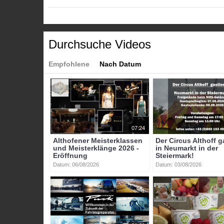
Oktober mit Beginn um 17.00 Uhr in der Stadthalle Alth
Durchsuche Videos
Kategorien:
Themen
»
Sport
Empfohlene
Nach Datum
Tags:
althofen
eishockey
karl_weitensfelder
leo_wagn
florian_steinkellner
thomas_bauer
gregor_hager
07:24
Althofener Meisterklassen
Der Circus Althoff g
und Meisterklänge 2026 -
in Neumarkt in der
Eröffnung
Steiermark!
Datum: 06/08/2026
Datum: 03/08/2026