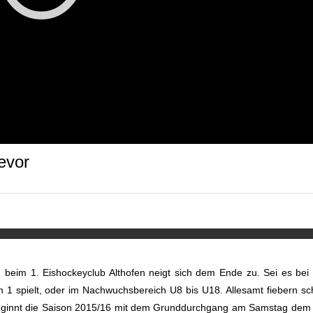
evor
m beim 1. Eishockeyclub Althofen neigt sich dem Ende zu. Sei es bei
n 1 spielt, oder im Nachwuchsbereich U8 bis U18. Allesamt fiebern s
eginnt die Saison 2015/16 mit dem Grunddurchgang am Samstag dem 