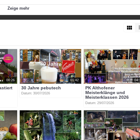
ofen. Auftaktgegner ist Völkermarkt.
Zeige mehr
er
marcus_kernmayer
konstantin_knafl
emma_moser
maximilian_isopp
marcus_steiner
00:26
01:42
04:
astiert
30 Jahre pebutech
PK Althofener
Meisterklänge und
Datum: 30/07/2026
Meisterklassen 2026
Datum: 29/07/2026