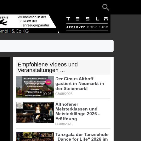
Empfohlene Videos und
Veranstaltungen ...
Der Circus Althoff
gastiert in Neumarkt in
der Steiermark!
00:26
03/08/2026
Althofener
Meisterklassen und
Meisterklänge 2026 -
Eröffnung
07:24
06/08/2026
Tanzgala der Tanzschule
„Dance for Life“ 2026 im