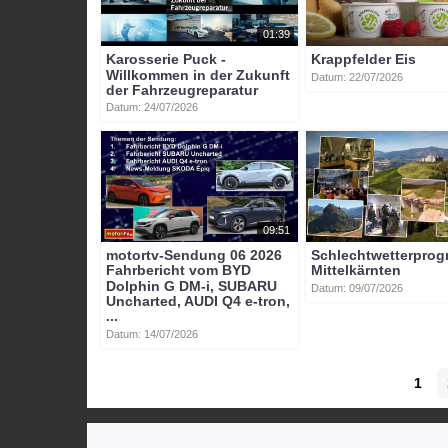
01:39
Karosserie Puck -
Krappfelder Eis
Willkommen in der Zukunft
Datum: 22/07/2026
der Fahrzeugreparatur
Datum: 24/07/2026
09:51
motortv-Sendung 06 2026
Schlechtwetterpro
Fahrbericht vom BYD
Mittelkärnten
Dolphin G DM-i, SUBARU
Datum: 09/07/2026
Uncharted, AUDI Q4 e-tron,
...
Datum: 14/07/2026
1