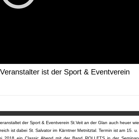
eranstalter ist der Sport & Eventverein
eranstaltet der Sport & Eventverein St.Veit an der Glan auch heuer wi
h ist dabei St. Salvator im Kärntner Metnitztal. Termin ist am 15. u.
ni 2018 ein Classic Abend mit der Band ROLLETS in der Seminarw