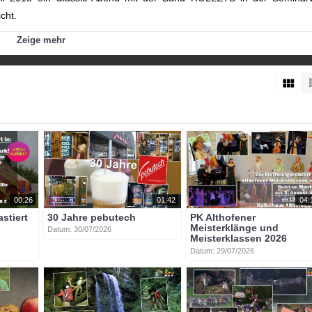
cht.
Zeige mehr
nkt_veit
00:26
01:42
04:
astiert
30 Jahre pebutech
PK Althofener
Meisterklänge und
Datum: 30/07/2026
Meisterklassen 2026
Datum: 29/07/2026