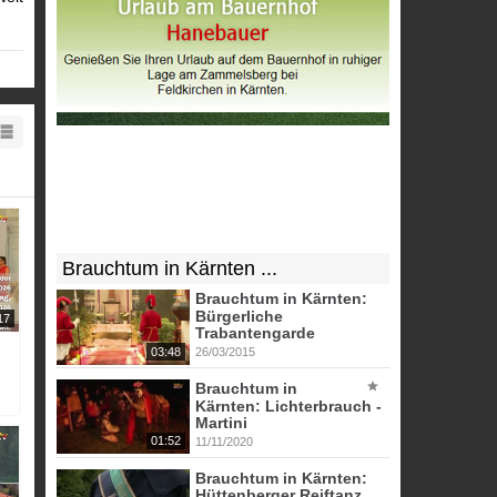
Brauchtum in Kärnten ...
Brauchtum in Kärnten:
Bürgerliche
17
Trabantengarde
03:48
26/03/2015
Brauchtum in
Kärnten: Lichterbrauch -
Martini
01:52
11/11/2020
Brauchtum in Kärnten:
Hüttenberger Reiftanz