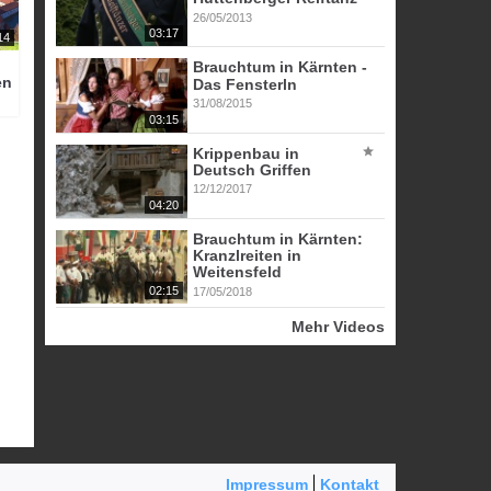
26/05/2013
03:17
14
Brauchtum in Kärnten -
en
Das Fensterln
31/08/2015
03:15
Krippenbau in
Deutsch Griffen
12/12/2017
04:20
Brauchtum in Kärnten:
Kranzlreiten in
Weitensfeld
02:15
17/05/2018
Mehr Videos
Impressum
Kontakt