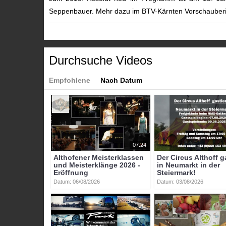
Seppenbauer. Mehr dazu im BTV-Kärnten Vorschauberi
Kategorien:
Themen
»
Motorsport
Themen
»
Sport
Themen
»
Veranstaltungen
Durchsuche Videos
Tags:
wolfgang_troicher
dieter_schelske
rm_classic
sa
Empfohlene
Nach Datum
07:24
Althofener Meisterklassen
Der Circus Althoff g
und Meisterklänge 2026 -
in Neumarkt in der
Eröffnung
Steiermark!
Datum: 06/08/2026
Datum: 03/08/2026