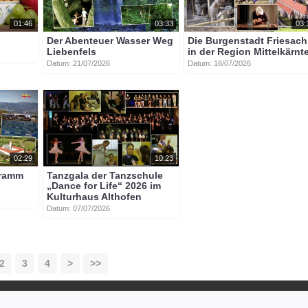
01:46
03:33
03:
Der Abenteuer Wasser Weg
Die Burgenstadt Friesach
Liebenfels
in der Region Mittelkärnt
Datum: 21/07/2026
Datum: 16/07/2026
02:29
10:23
gramm
Tanzgala der Tanzschule
„Dance for Life“ 2026 im
Kulturhaus Althofen
Datum: 07/07/2026
2
3
4
>
>>