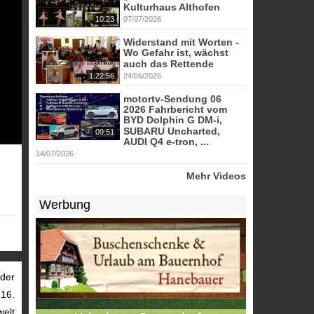
Kulturhaus Althofen
10:23
07/07/2026
Widerstand mit Worten -
Wo Gefahr ist, wächst
auch das Rettende
1:22:56
24/06/2026
motortv-Sendung 06
2026 Fahrbericht vom
BYD Dolphin G DM-i,
SUBARU Uncharted,
09:51
AUDI Q4 e-tron, ...
14/07/2026
Mehr Videos
Werbung
eder
 16.
elt