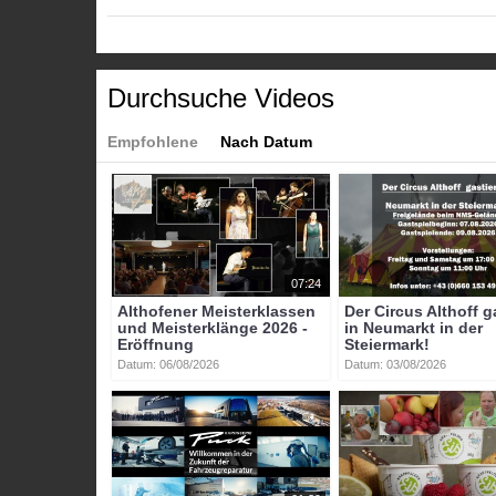
mit Extremsportler Felix Baumgartner - weltweit 
interessantes Event für die ganze Familie erwartet Sie.
Kategorien:
Durchsuche Videos
Themen
»
Sport
Themen
»
Tourismus
Themen
»
Veranstaltungen
Empfohlene
Nach Datum
Themen
»
Wirtschaft
Tags:
familienflugtage
hirt
karl_tengg
stefanie_retzer
07:24
Althofener Meisterklassen
Der Circus Althoff g
und Meisterklänge 2026 -
in Neumarkt in der
Eröffnung
Steiermark!
Datum: 06/08/2026
Datum: 03/08/2026