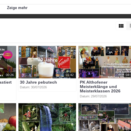
bekannt durch den Sprung aus der Stratosphäre. Ein spannendes 
Zeige mehr
felix
baumgartner
00:26
01:42
04:
astiert
30 Jahre pebutech
PK Althofener
Meisterklänge und
Datum: 30/07/2026
Meisterklassen 2026
Datum: 29/07/2026