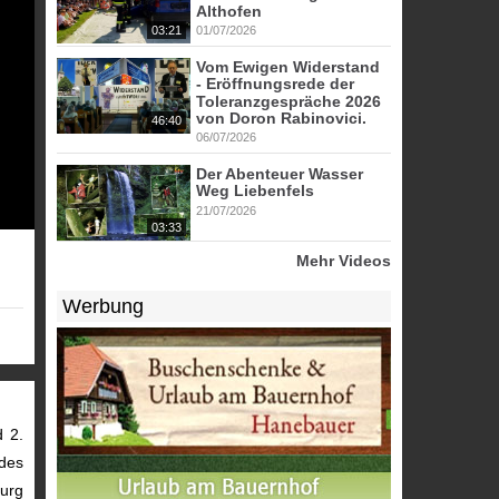
Althofen
03:21
01/07/2026
Vom Ewigen Widerstand
- Eröffnungsrede der
Toleranzgespräche 2026
von Doron Rabinovici.
46:40
06/07/2026
Der Abenteuer Wasser
Weg Liebenfels
21/07/2026
03:33
Mehr Videos
Werbung
d 2.
edes
burg