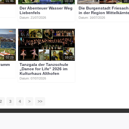
01:46
03:33
03:
Der Abenteuer Wasser Weg
Die Burgenstadt Friesach
Liebenfels
in der Region Mittelkärnt
Datum: 21/07/2026
Datum: 16/07/2026
02:29
10:23
gramm
Tanzgala der Tanzschule
„Dance for Life“ 2026 im
Kulturhaus Althofen
Datum: 07/07/2026
2
3
4
>
>>