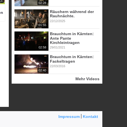
14
02:28
Räuchern während der
en
Rauhnächte.
22/12/2025
01:55
Brauchtum in Kärnten:
Ante Pante
Kirchleintragen
02:58
29/01/2021
Brauchtum in Kärnten:
Fackeltragen
22/03/2016
02:40
Mehr Videos
Impressum
Kontakt