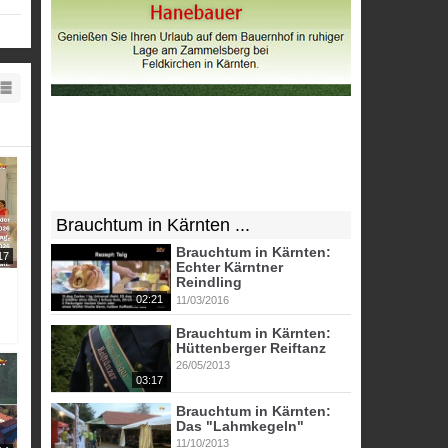
und
Brauchtum in Kärnten ...
Brauchtum in Kärnten:
17
Echter Kärntner
Reindling
02:21
11/03/2016
Brauchtum in Kärnten:
Hüttenberger Reiftanz
26/05/2013
03:17
Brauchtum in Kärnten:
Das "Lahmkegeln"
11/10/2013