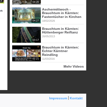
14
04:20
Aschermittwoch -
en
Brauchtum in Kärnten:
Fastentücher in Kirchen
04:27
18/02/2026
Brauchtum in Kärnten:
Hüttenberger Reiftanz
26/05/2013
03:17
Brauchtum in Kärnten:
Echter Kärntner
Reindling
02:21
11/03/2016
Mehr Videos
Impressum
Kontakt