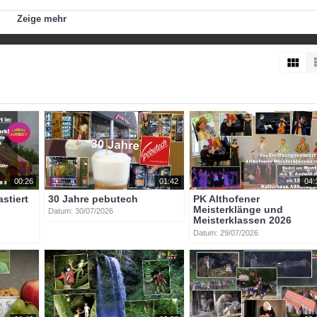
Zeige mehr
michael_steiner
franz_siebert
beate_prettner
walter_reinisch
negger
00:26
01:42
04:
astiert
30 Jahre pebutech
PK Althofener
Meisterklänge und
Datum: 30/07/2026
Meisterklassen 2026
Datum: 29/07/2026