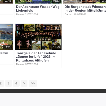
01:46
03:33
03:
Der Abenteuer Wasser Weg
Die Burgenstadt Friesach
Liebenfels
in der Region Mittelkärnt
Datum: 21/07/2026
Datum: 16/07/2026
02:29
10:23
gramm
Tanzgala der Tanzschule
„Dance for Life“ 2026 im
Kulturhaus Althofen
Datum: 07/07/2026
2
3
4
>
>>