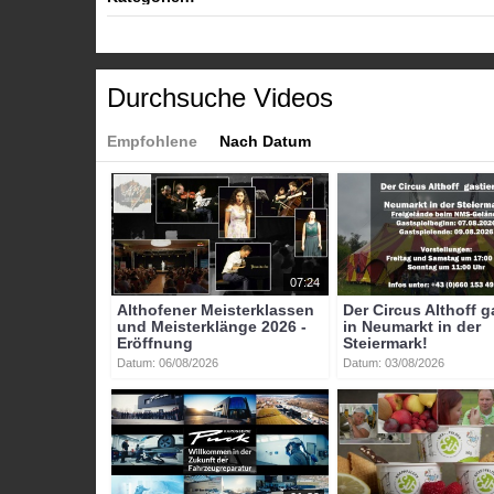
Tags:
sankt_veit
barmherzige_brüder
darmgesundheit
manuela_corinna_steinkellner
wolfgang_pliesch
Durchsuche Videos
Empfohlene
Nach Datum
07:24
Althofener Meisterklassen
Der Circus Althoff g
und Meisterklänge 2026 -
in Neumarkt in der
Eröffnung
Steiermark!
Datum: 06/08/2026
Datum: 03/08/2026