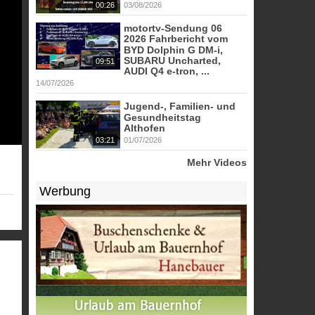
00:26
03/08/2026
motortv-Sendung 06
2026 Fahrbericht vom
BYD Dolphin G DM-i,
SUBARU Uncharted,
09:51
AUDI Q4 e-tron, ...
14/07/2026
Jugend-, Familien- und
Gesundheitstag
Althofen
03:21
01/07/2026
Mehr Videos
Werbung