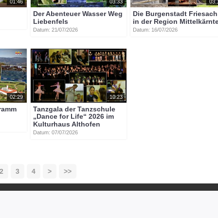
01:46
03:33
03:
Der Abenteuer Wasser Weg
Die Burgenstadt Friesach
Liebenfels
in der Region Mittelkärnt
Datum: 21/07/2026
Datum: 16/07/2026
02:29
10:23
gramm
Tanzgala der Tanzschule
„Dance for Life“ 2026 im
Kulturhaus Althofen
Datum: 07/07/2026
2
3
4
>
>>