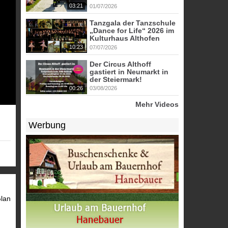
03:21
01/07/2026
Tanzgala der Tanzschule
„Dance for Life“ 2026 im
Kulturhaus Althofen
10:23
07/07/2026
Der Circus Althoff
gastiert in Neumarkt in
der Steiermark!
00:26
03/08/2026
Mehr Videos
Werbung
Glan