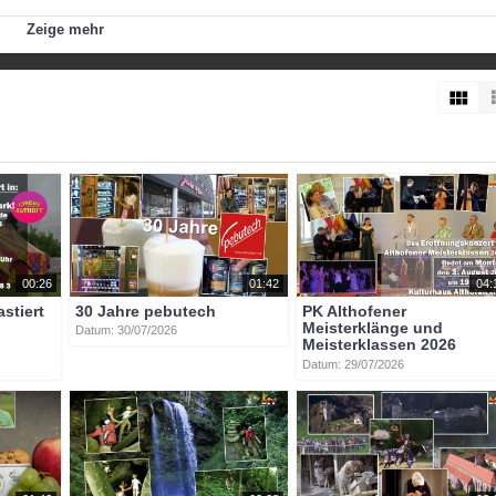
Zeige mehr
g_tschmelitsch
00:26
01:42
04:
astiert
30 Jahre pebutech
PK Althofener
Meisterklänge und
Datum: 30/07/2026
Meisterklassen 2026
Datum: 29/07/2026