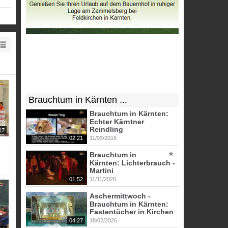
Brauchtum in Kärnten ...
Brauchtum in Kärnten:
Echter Kärntner
Reindling
17
02:21
11/03/2016
Brauchtum in
Kärnten: Lichterbrauch -
Martini
01:52
11/11/2020
Aschermittwoch -
Brauchtum in Kärnten:
Fastentücher in Kirchen
04:27
18/02/2026