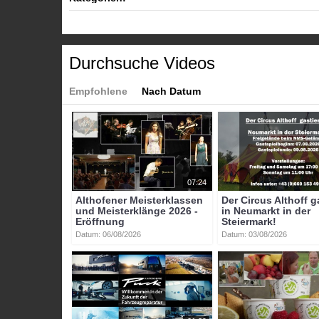
Themen
»
Gesundheit
Tags:
sankt_veit
krankenhaus
barmherzige_brüder
jör
Durchsuche Videos
Empfohlene
Nach Datum
07:24
Althofener Meisterklassen
Der Circus Althoff g
und Meisterklänge 2026 -
in Neumarkt in der
Eröffnung
Steiermark!
Datum: 06/08/2026
Datum: 03/08/2026