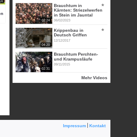
14
Brauchtum in
Kärnten: Striezelwerfen
en
in Stein im Jauntal
02:24
06/02/2023
Krippenbau in
Deutsch Griffen
12/12/2017
04:20
Brauchtum Perchten-
und Krampusläufe
09/11/2015
02:31
Mehr Videos
Impressum
Kontakt