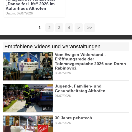
„Dance for Life“ 2026 im
Kulturhaus Althofen
Datum: 07/07/2026
1
2
3
4
>
>>
Empfohlene Videos und Veranstaltungen ...
Vom Ewigen Widerstand -
Eröffnungsrede der
Toleranzgespräche 2026 von Doron
Rabinovici.
06/07/2026
46:40
Jugend-, Familien- und
Gesundheitstag Althofen
01/07/2026
03:21
30 Jahre pebutech
30/07/2026