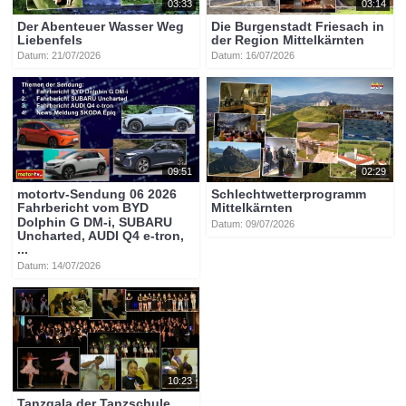
03:33
03:14
Der Abenteuer Wasser Weg
Die Burgenstadt Friesach in
Liebenfels
der Region Mittelkärnten
Datum: 21/07/2026
Datum: 16/07/2026
09:51
02:29
motortv-Sendung 06 2026
Schlechtwetterprogramm
Fahrbericht vom BYD
Mittelkärnten
Dolphin G DM-i, SUBARU
Datum: 09/07/2026
Uncharted, AUDI Q4 e-tron,
...
Datum: 14/07/2026
10:23
Tanzgala der Tanzschule