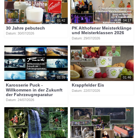
01:42
04:17
30 Jahre pebutech
PK Althofener Meisterklänge
und Meisterklassen 2026
Datum: 30/07/2026
Datum: 29/07/2026
01:39
01:46
Karosserie Puck -
Krappfelder Eis
Willkommen in der Zukunft
Datum: 22/07/2026
der Fahrzeugreparatur
Datum: 24/07/2026