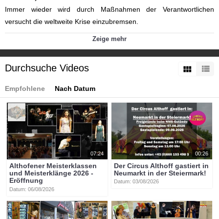
Immer wieder wird durch Maßnahmen der Verantwortlichen
versucht die weltweite Krise einzubremsen.
Schon im September hat man sich beim Verein Teiflbruat Althofen
Zeige mehr
entschlossen, den Krampus- und Perchtenlauf für 2020 abzusagen.
Für uns Grund genug um einen Beitrag mit Archivaufnahmen aus
Durchsuche Videos
dem Vorjahr zu gestalten.
Kategorien:
Empfohlene
Nach Datum
Themen
»
Kultur
Themen
»
Tourismus
Themen
»
Veranstaltungen
Themen
»
Wirtschaft
Tags:
btv-kärnten
krampus
perchenlauf
althofen
teiflbruat
teiflbruat_althofen
07:24
00:26
Althofener Meisterklassen
Der Circus Althoff gastiert in
und Meisterklänge 2026 -
Neumarkt in der Steiermark!
Eröffnung
Datum: 03/08/2026
Datum: 06/08/2026