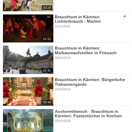
03:29
Brauchtum in Kärnten:
Lichterbrauch - Martini
11/11/2020
01:52
Brauchtum in Kärnten:
Maibaumaufstellen in Friesach
30/04/2015
02:41
Brauchtum in Kärnten: Bürgerliche
Trabantengarde
26/03/2015
03:48
Aschermittwoch - Brauchtum in
Kärnten: Fastentücher in Kirchen
18/02/2026