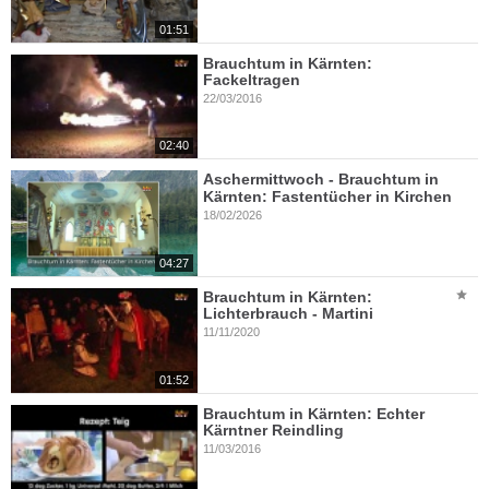
01:51
Brauchtum in Kärnten:
Fackeltragen
22/03/2016
02:40
Aschermittwoch - Brauchtum in
Kärnten: Fastentücher in Kirchen
18/02/2026
04:27
Brauchtum in Kärnten:
Lichterbrauch - Martini
11/11/2020
01:52
Brauchtum in Kärnten: Echter
Kärntner Reindling
11/03/2016