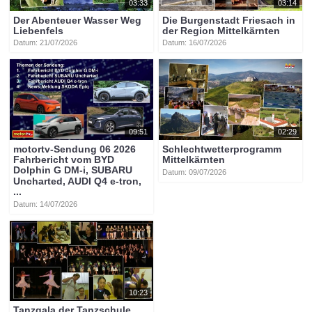
03:33
03:14
Der Abenteuer Wasser Weg
Die Burgenstadt Friesach in
Liebenfels
der Region Mittelkärnten
Datum: 21/07/2026
Datum: 16/07/2026
09:51
02:29
motortv-Sendung 06 2026
Schlechtwetterprogramm
Fahrbericht vom BYD
Mittelkärnten
Dolphin G DM-i, SUBARU
Datum: 09/07/2026
Uncharted, AUDI Q4 e-tron,
...
Datum: 14/07/2026
10:23
Tanzgala der Tanzschule