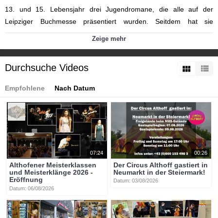
13. und 15. Lebensjahr drei Jugendromane, die alle auf der
Leipziger Buchmesse präsentiert wurden. Seitdem hat sie
unterschiedliche literarische Formen ausprobiert und mittlerweile
Zeige mehr
ihr erstes Theaterstück „Höhlenbrüter“ verfasst, das im März 2020
von der „Wiener Spielwut“ uraufgeführt wurde.
Durchsuche Videos
Weitere Informationen zu den Europäischen Toleranzgesprächen
und Denk Raum Fresach auf: http://www.fresach.org/ und YouTube
Empfohlene
Nach Datum
auf
https://www.youtube.com/channel/UCrTymPtbVQsHnTw2iT2yViw/feat
Kategorien:
Themen
»
Kultur
Themen
»
Veranstaltungen
Themen
»
ETG
Themen
»
Europäische Toleranzgespräche
07:24
00:26
Fresach
Althofener Meisterklassen
Der Circus Althoff gastiert in
Europäische Toleranzgespräche Fresach
und Meisterklänge 2026 -
Neumarkt in der Steiermark!
Eröffnung
Tags:
Datum: 03/08/2026
Datum: 06/08/2026
btv-kärnten
young_poetry_slam
slam
denkraum
fresach