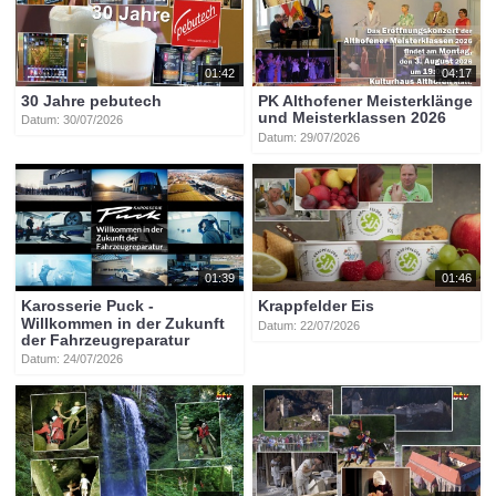
01:42
04:17
30 Jahre pebutech
PK Althofener Meisterklänge
und Meisterklassen 2026
Datum: 30/07/2026
Datum: 29/07/2026
01:39
01:46
Karosserie Puck -
Krappfelder Eis
Willkommen in der Zukunft
Datum: 22/07/2026
der Fahrzeugreparatur
Datum: 24/07/2026