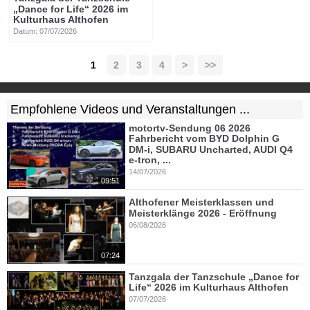
„Dance for Life“ 2026 im
Kulturhaus Althofen
Datum: 07/07/2026
1
2
3
4
>
>>
Empfohlene Videos und Veranstaltungen ...
motortv-Sendung 06 2026
Fahrbericht vom BYD Dolphin G
DM-i, SUBARU Uncharted, AUDI Q4
e-tron, ...
14/07/2026
09:51
Althofener Meisterklassen und
Meisterklänge 2026 - Eröffnung
06/08/2026
07:24
Tanzgala der Tanzschule „Dance for
Life“ 2026 im Kulturhaus Althofen
07/07/2026