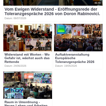
46:40
Vom Ewigen Widerstand - Eröffnungsrede der
Toleranzgespräche 2026 von Doron Rabinovici.
Datum: 06/07/2026
1:22:56
05:52
Widerstand mit Worten - Wo
Auftaktveranstaltung
Gefahr ist, wächst auch das
Europäische
Rettende
Toleranzgespräche 2026
Datum: 24/06/2026
Datum: 19/05/2026
30:18
Raum in Umordnung -
Neues Leben und Arbeiten