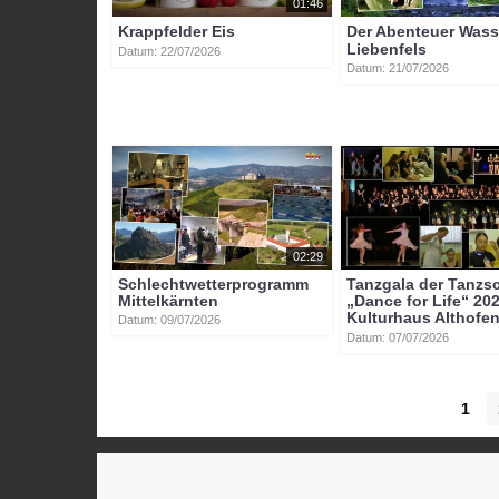
01:46
Krappfelder Eis
Der Abenteuer Was
Liebenfels
Datum: 22/07/2026
Datum: 21/07/2026
02:29
Schlechtwetterprogramm
Tanzgala der Tanzs
Mittelkärnten
„Dance for Life“ 20
Kulturhaus Althofe
Datum: 09/07/2026
Datum: 07/07/2026
1