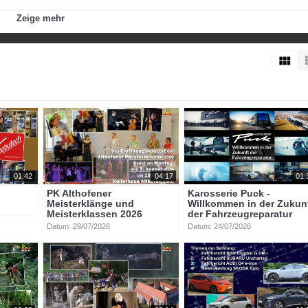
 es sich um ein massives Problem handelt, das weltweit Aufmerksam
Zeige mehr
 gibt.
01:42
04:17
01:
PK Althofener
Karosserie Puck -
Meisterklänge und
Willkommen in der Zukun
Meisterklassen 2026
der Fahrzeugreparatur
Datum: 29/07/2026
Datum: 24/07/2026