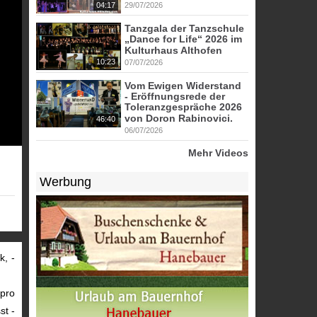
04:17
29/07/2026
Tanzgala der Tanzschule
„Dance for Life“ 2026 im
Kulturhaus Althofen
10:23
07/07/2026
Vom Ewigen Widerstand
- Eröffnungsrede der
Toleranzgespräche 2026
von Doron Rabinovici.
46:40
06/07/2026
Mehr Videos
Werbung
k, -
 pro
st -