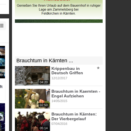
keit
Brauchtum in Kärnten ...
Krippenbau in
Deutsch Griffen
39
12/12/2017
04:20
ft
Brauchtum in Kaernten -
Engel Aufziehen
14/05/2015
02:50
Brauchtum in Kärnten:
Der Vierbergelauf
07/04/2016
05:14