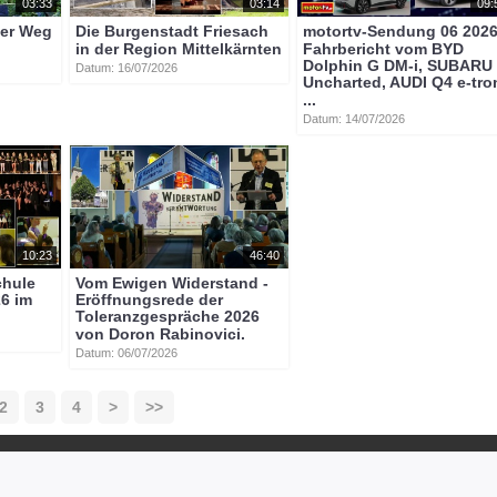
03:33
03:14
09:
ser Weg
Die Burgenstadt Friesach
motortv-Sendung 06 202
in der Region Mittelkärnten
Fahrbericht vom BYD
Dolphin G DM-i, SUBARU
Datum: 16/07/2026
Uncharted, AUDI Q4 e-tro
...
Datum: 14/07/2026
10:23
46:40
chule
Vom Ewigen Widerstand -
26 im
Eröffnungsrede der
n
Toleranzgespräche 2026
von Doron Rabinovici.
Datum: 06/07/2026
2
3
4
>
>>