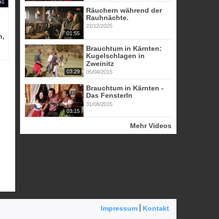
51
Räuchern während der
6
Rauhnächte.
22/12/2025
01:55
n,
Brauchtum in Kärnten:
Kugelschlagen in
Zweinitz
03:29
05/04/2015
Brauchtum in Kärnten -
Das Fensterln
31/08/2015
03:15
Mehr Videos
Impressum
Kontakt