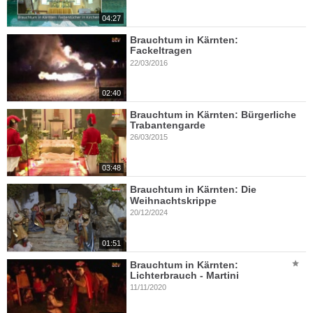
04:27
Brauchtum in Kärnten:
Fackeltragen
22/03/2016
02:40
Brauchtum in Kärnten: Bürgerliche
Trabantengarde
26/03/2015
03:48
Brauchtum in Kärnten: Die
Weihnachtskrippe
20/12/2024
01:51
Brauchtum in Kärnten:
Lichterbrauch - Martini
11/11/2020