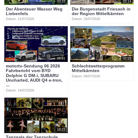
03:33
03:14
Der Abenteuer Wasser Weg
Die Burgenstadt Friesach in
Liebenfels
der Region Mittelkärnten
Datum: 21/07/2026
Datum: 16/07/2026
09:51
02:29
motortv-Sendung 06 2026
Schlechtwetterprogramm
Fahrbericht vom BYD
Mittelkärnten
Dolphin G DM-i, SUBARU
Datum: 09/07/2026
Uncharted, AUDI Q4 e-tron,
...
Datum: 14/07/2026
10:23
Tanzgala der Tanzschule