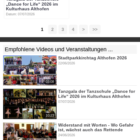
„Dance for Life“ 2026 im
Kulturhaus Althofen
Datum: 07/07/2026
1
2
3
4
>
>>
Empfohlene Videos und Veranstaltungen ...
Stadtparkkirchtag Althofen 2026
22/06/2026
03:08
Tanzgala der Tanzschule „Dance for
Life“ 2026 im Kulturhaus Althofen
07/07/2026
10:23
Widerstand mit Worten - Wo Gefahr
ist, wächst auch das Rettende
24/06/2026