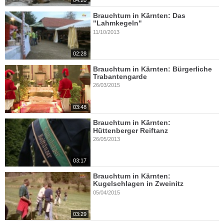
04:20
Brauchtum in Kärnten: Das
"Lahmkegeln"
11/10/2013
02:28
Brauchtum in Kärnten: Bürgerliche
Trabantengarde
26/03/2015
03:48
Brauchtum in Kärnten:
Hüttenberger Reiftanz
26/05/2013
03:17
Brauchtum in Kärnten:
Kugelschlagen in Zweinitz
05/04/2015
03:29