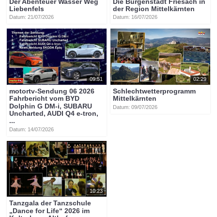
Der Abenteuer Wasser Weg
Die Burgenstadt Friesach in
Liebenfels
der Region Mittelkärnten
Datum: 21/07/2026
Datum: 16/07/2026
09:51
02:29
motortv-Sendung 06 2026
Schlechtwetterprogramm
Fahrbericht vom BYD
Mittelkärnten
Dolphin G DM-i, SUBARU
Datum: 09/07/2026
Uncharted, AUDI Q4 e-tron,
...
Datum: 14/07/2026
10:23
Tanzgala der Tanzschule
„Dance for Life“ 2026 im