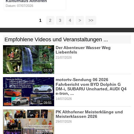
Kulturhaus Althofen
Datum: 07/07/2026
1
2
3
4
>
>>
Empfohlene Videos und Veranstaltungen ...
Der Abenteuer Wasser Weg
Liebenfels
21/07/2026
03:33
motortv-Sendung 06 2026
Fahrbericht vom BYD Dolphin G
DM-i, SUBARU Uncharted, AUDI Q4
e-tron, ...
14/07/2026
09:51
PK Althofener Meisterklänge und
Meisterklassen 2026
29/07/2026