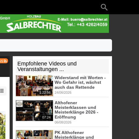
SS
Empfohlene Videos und
Veranstaltungen ...
Widerstand mit Worten -
Wo Gefahr ist, wächst
auch das Rettende
1:22:56
24/06/2026
Althofener
Meisterklassen und
Meisterklänge 2026 -
Eröffnung
07:24
06/08/2026
PK Althofener
Meisterklänge und