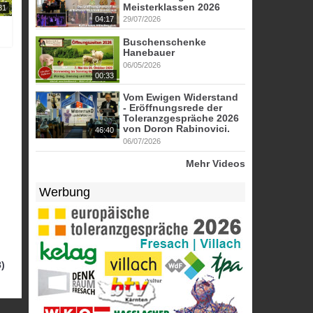
Meisterklassen 2026
31
04:17
29/07/2026
Buschenschenke
Hanebauer
06/05/2026
00:33
Vom Ewigen Widerstand
- Eröffnungsrede der
Toleranzgespräche 2026
von Doron Rabinovici.
46:40
06/07/2026
Mehr Videos
Werbung
)