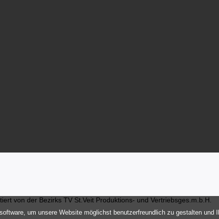
ert von der Bezirks TV St.Veit Produktions- und Vertriebsges.m.b.H.
oftware, um unsere Website möglichst benutzerfreundlich zu gestalten und 