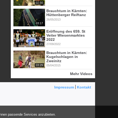
02:50
Brauchtum in Kärnten:
Hüttenberger Reiftanz
26/05/2013
03:17
Eröffnung des 659. St
Veiter Wiesenmarktes
2022
04:21
27/09/2022
Brauchtum in Kärnten:
Kugelschlagen in
Zweinitz
03:29
05/04/2015
Mehr Videos
Impressum
Kontakt
Ihnen passende Services anzubieten.