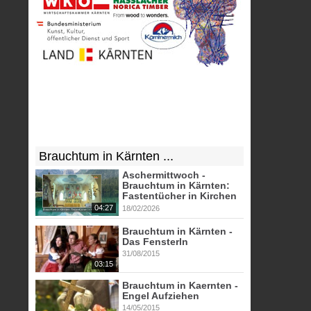
Brauchtum in Kärnten ...
Aschermittwoch -
Brauchtum in Kärnten:
Fastentücher in Kirchen
04:27
18/02/2026
Brauchtum in Kärnten -
Das Fensterln
31/08/2015
03:15
Brauchtum in Kaernten -
Engel Aufziehen
14/05/2015