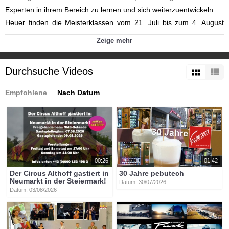
Experten in ihrem Bereich zu lernen und sich weiterzuentwickeln.
Heuer finden die Meisterklassen vom 21. Juli bis zum 4. August
wieder statt. Zuseher können sich auf ein außergewöhnliches
Zeige mehr
Programm freuen.
Kategorien:
Durchsuche Videos
Themen
»
Bildung
Themen
»
Kultur
Themen
»
Tourismus
Empfohlene
Nach Datum
Themen
»
Veranstaltungen
Tags:
btv-kärnten
btv
kärnten
mittelkärnten
althofen
00:26
01:42
Der Circus Althoff gastiert in
30 Jahre pebutech
Neumarkt in der Steiermark!
Datum: 30/07/2026
Datum: 03/08/2026