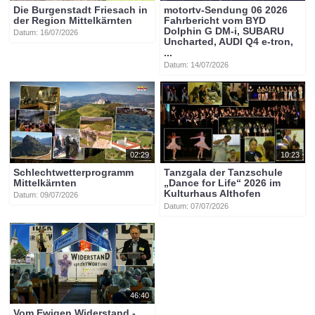
Die Burgenstadt Friesach in
motortv-Sendung 06 2026
der Region Mittelkärnten
Fahrbericht vom BYD
Dolphin G DM-i, SUBARU
Datum: 16/07/2026
Uncharted, AUDI Q4 e-tron,
...
Datum: 14/07/2026
02:29
10:23
Schlechtwetterprogramm
Tanzgala der Tanzschule
Mittelkärnten
„Dance for Life“ 2026 im
Kulturhaus Althofen
Datum: 09/07/2026
Datum: 07/07/2026
46:40
Vom Ewigen Widerstand -