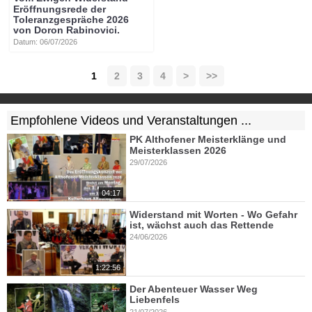
Eröffnungsrede der
Toleranzgespräche 2026
von Doron Rabinovici.
Datum: 06/07/2026
1
2
3
4
>
>>
Empfohlene Videos und Veranstaltungen ...
PK Althofener Meisterklänge und
Meisterklassen 2026
29/07/2026
04:17
Widerstand mit Worten - Wo Gefahr
ist, wächst auch das Rettende
24/06/2026
1:22:56
Der Abenteuer Wasser Weg
Liebenfels
21/07/2026