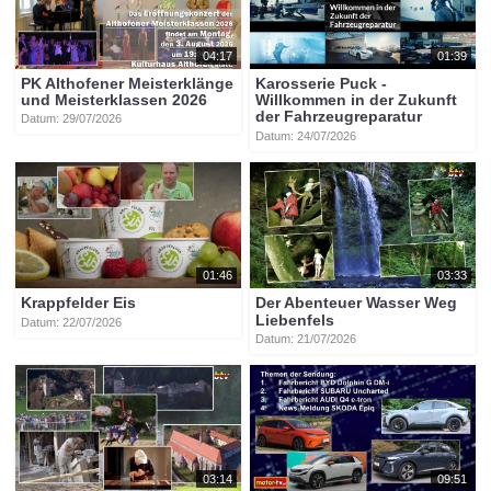
04:17
01:39
PK Althofener Meisterklänge
Karosserie Puck -
und Meisterklassen 2026
Willkommen in der Zukunft
der Fahrzeugreparatur
Datum: 29/07/2026
Datum: 24/07/2026
01:46
03:33
Krappfelder Eis
Der Abenteuer Wasser Weg
Liebenfels
Datum: 22/07/2026
Datum: 21/07/2026
03:14
09:51