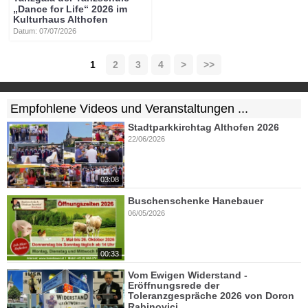
„Dance for Life“ 2026 im
Kulturhaus Althofen
Datum: 07/07/2026
1
2
3
4
>
>>
Empfohlene Videos und Veranstaltungen ...
Stadtparkkirchtag Althofen 2026
22/06/2026
03:08
Buschenschenke Hanebauer
06/05/2026
00:33
Vom Ewigen Widerstand -
Eröffnungsrede der
Toleranzgespräche 2026 von Doron
Rabinovici.