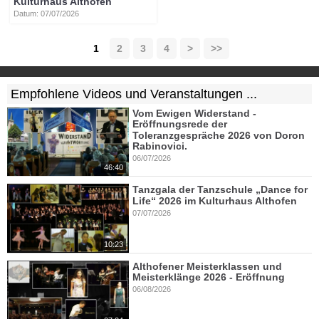
Kulturhaus Althofen
Datum: 07/07/2026
1
2
3
4
>
>>
Empfohlene Videos und Veranstaltungen ...
Vom Ewigen Widerstand -
Eröffnungsrede der
Toleranzgespräche 2026 von Doron
Rabinovici.
06/07/2026
46:40
Tanzgala der Tanzschule „Dance for
Life“ 2026 im Kulturhaus Althofen
07/07/2026
10:23
Althofener Meisterklassen und
Meisterklänge 2026 - Eröffnung
06/08/2026