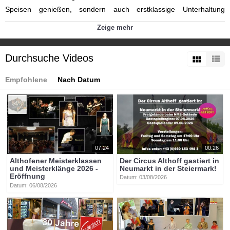
Speisen genießen, sondern auch erstklassige Unterhaltung
erleben.
Zeige mehr
https://guttaring.at/
Kategorien:
Durchsuche Videos
Themen
»
Brauchtum in Kärnten
Themen
»
Kultur
Themen
»
Veranstaltungen
Empfohlene
Nach Datum
Tags:
btv-kärnten
btv
kärnten
mittelkärnten
btvon
guttaring
krämermärkte
07:24
00:26
Althofener Meisterklassen
Der Circus Althoff gastiert in
und Meisterklänge 2026 -
Neumarkt in der Steiermark!
Eröffnung
Datum: 03/08/2026
Datum: 06/08/2026