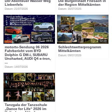
Der Abenteuer Wasser Weg
Die Burgenstadt Friesach in
Liebenfels
der Region Mittelkärnten
Datum: 21/07/2026
Datum: 16/07/2026
09:51
02:29
motortv-Sendung 06 2026
Schlechtwetterprogramm
Fahrbericht vom BYD
Mittelkärnten
Dolphin G DM-i, SUBARU
Datum: 09/07/2026
Uncharted, AUDI Q4 e-tron,
...
Datum: 14/07/2026
10:23
Tanzgala der Tanzschule
„Dance for Life“ 2026 im