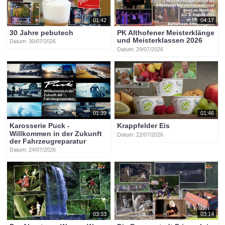
01:42
04:17
30 Jahre pebutech
PK Althofener Meisterklänge
und Meisterklassen 2026
Datum: 30/07/2026
Datum: 29/07/2026
01:39
01:46
Karosserie Puck -
Krappfelder Eis
Willkommen in der Zukunft
Datum: 22/07/2026
der Fahrzeugreparatur
Datum: 24/07/2026
03:33
03:14