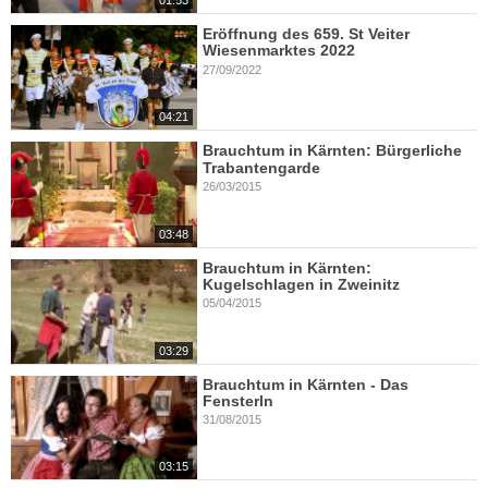
01:53
Eröffnung des 659. St Veiter
Wiesenmarktes 2022
27/09/2022
04:21
Brauchtum in Kärnten: Bürgerliche
Trabantengarde
26/03/2015
03:48
Brauchtum in Kärnten:
Kugelschlagen in Zweinitz
05/04/2015
03:29
Brauchtum in Kärnten - Das
Fensterln
31/08/2015
03:15