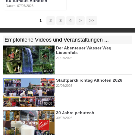
Kulturhaus Althofen
Datum: 07/07/2026
1
2
3
4
>
>>
Empfohlene Videos und Veranstaltungen ...
Der Abenteuer Wasser Weg
Liebenfels
21/07/2026
03:33
Stadtparkkirchtag Althofen 2026
22/06/2026
03:08
30 Jahre pebutech
30/07/2026