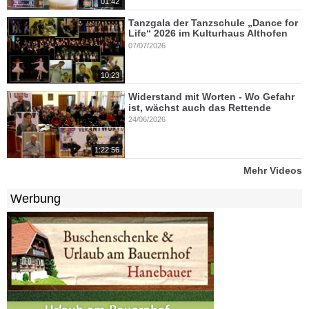
01:42
Tanzgala der Tanzschule „Dance for
Life“ 2026 im Kulturhaus Althofen
07/07/2026
10:23
Widerstand mit Worten - Wo Gefahr
ist, wächst auch das Rettende
24/06/2026
1:22:56
Mehr Videos
Werbung