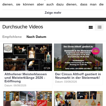
dienen, sie können aber auch dazu dienen, dass man die
Betriebszeiten ausweitet. Weit verbreitet ist das System Go Mobil.
Zeige mehr
Mit den Öffis von A nach B zu kommen, geht oft leichter und
schneller, als viele denken. Zusätzlich erstellt Kärnten eine eigene
Durchsuche Videos
Mikro Strategie für den Öffentlichen Verkehr.
Kategorien:
Empfohlene
Nach Datum
Themen
»
Politik / Landesregierung
Themen
»
Service
Tags:
btv-kärnten
btv
kärnten
mittelkärnten
althofen
btvon
mikro-öv
07:24
00:26
Althofener Meisterklassen
Der Circus Althoff gastiert in
und Meisterklänge 2026 -
Neumarkt in der Steiermark!
Eröffnung
Datum: 03/08/2026
Datum: 06/08/2026