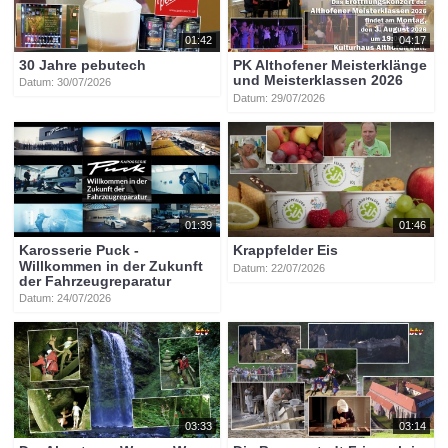
01:42
04:17
30 Jahre pebutech
PK Althofener Meisterklänge
und Meisterklassen 2026
Datum: 30/07/2026
Datum: 29/07/2026
01:39
01:46
Karosserie Puck -
Krappfelder Eis
Willkommen in der Zukunft
Datum: 22/07/2026
der Fahrzeugreparatur
Datum: 24/07/2026
03:33
03:14