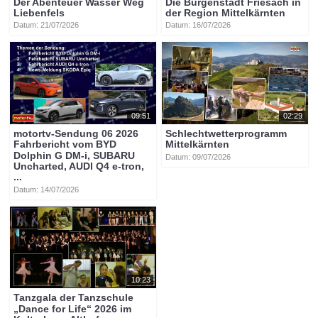
Der Abenteuer Wasser Weg
Die Burgenstadt Friesach in
Liebenfels
der Region Mittelkärnten
Datum: 21/07/2026
Datum: 16/07/2026
09:51
02:29
motortv-Sendung 06 2026
Schlechtwetterprogramm
Fahrbericht vom BYD
Mittelkärnten
Dolphin G DM-i, SUBARU
Datum: 09/07/2026
Uncharted, AUDI Q4 e-tron,
...
Datum: 14/07/2026
10:23
Tanzgala der Tanzschule
„Dance for Life“ 2026 im