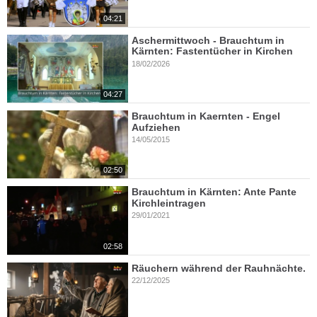
04:21
Aschermittwoch - Brauchtum in
Kärnten: Fastentücher in Kirchen
18/02/2026
04:27
Brauchtum in Kaernten - Engel
Aufziehen
14/05/2015
02:50
Brauchtum in Kärnten: Ante Pante
Kirchleintragen
29/01/2021
02:58
Räuchern während der Rauhnächte.
22/12/2025