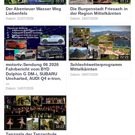
03:33
03:14
Der Abenteuer Wasser Weg
Die Burgenstadt Friesach in
Liebenfels
der Region Mittelkärnten
Datum: 21/07/2026
Datum: 16/07/2026
09:51
02:29
motortv-Sendung 06 2026
Schlechtwetterprogramm
Fahrbericht vom BYD
Mittelkärnten
Dolphin G DM-i, SUBARU
Datum: 09/07/2026
Uncharted, AUDI Q4 e-tron,
...
Datum: 14/07/2026
10:23
Tanzgala der Tanzschule