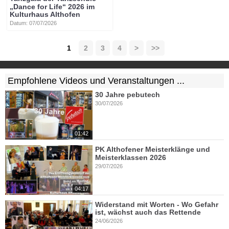
„Dance for Life“ 2026 im
Kulturhaus Althofen
Datum: 07/07/2026
1
2
3
4
>
>>
Empfohlene Videos und Veranstaltungen ...
30 Jahre pebutech
30/07/2026
01:42
PK Althofener Meisterklänge und
Meisterklassen 2026
29/07/2026
04:17
Widerstand mit Worten - Wo Gefahr
ist, wächst auch das Rettende
24/06/2026