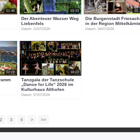
01:46
03:33
03:
Der Abenteuer Wasser Weg
Die Burgenstadt Friesach
Liebenfels
in der Region Mittelkärnt
Datum: 21/07/2026
Datum: 16/07/2026
02:29
10:23
gramm
Tanzgala der Tanzschule
„Dance for Life“ 2026 im
Kulturhaus Althofen
Datum: 07/07/2026
2
3
4
>
>>