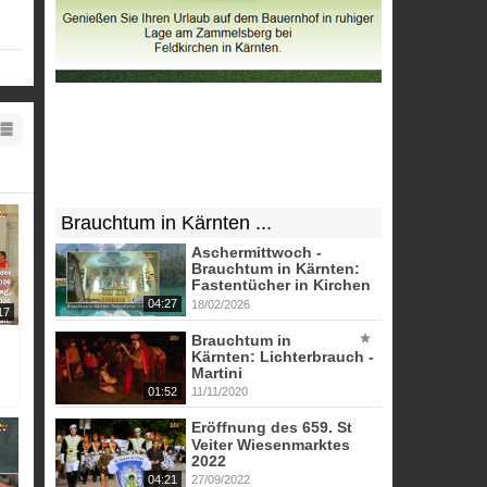
Brauchtum in Kärnten ...
Aschermittwoch -
Brauchtum in Kärnten:
Fastentücher in Kirchen
04:27
18/02/2026
17
Brauchtum in
Kärnten: Lichterbrauch -
Martini
01:52
11/11/2020
Eröffnung des 659. St
Veiter Wiesenmarktes
2022
04:21
27/09/2022