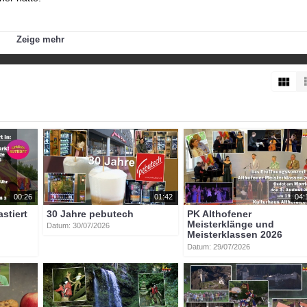
sterklassen.com/
Zeige mehr
btvon
eva
brockhaus
althofener
meisterklassen
00:26
01:42
04:
astiert
30 Jahre pebutech
PK Althofener
Meisterklänge und
Datum: 30/07/2026
Meisterklassen 2026
Datum: 29/07/2026