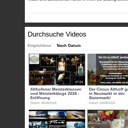
Weiter Informationen unter: https://www.althofener-mei
https://www.instagram.com/althofen_masterclasses/
Kategorien:
Durchsuche Videos
Themen
»
Kultur
Themen
»
Veranstaltungen
Empfohlene
Nach Datum
Tags:
btv-kärnten
btv
kärnten
mittelkärnten
althofen
07:24
Althofener Meisterklassen
Der Circus Althoff g
und Meisterklänge 2026 -
in Neumarkt in der
Eröffnung
Steiermark!
Datum: 06/08/2026
Datum: 03/08/2026