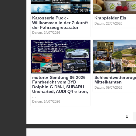
01:39
Karosserie Puck -
Krappfelder Eis
Willkommen in der Zukunft
Datum: 22/07/2026
der Fahrzeugreparatur
Datum: 24/07/2026
09:51
motortv-Sendung 06 2026
Schlechtwetterpro
Fahrbericht vom BYD
Mittelkärnten
Dolphin G DM-i, SUBARU
Datum: 09/07/2026
Uncharted, AUDI Q4 e-tron,
...
Datum: 14/07/2026
1