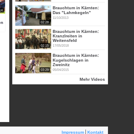
Brauchtum in Kärnten:
14
Das "Lahmkegeln"
11/10/2013
en
02:28
Brauchtum in Kärnten:
Kranzlreiten in
Weitensfeld
02:15
17/05/2018
Brauchtum in Kärnten:
Kugelschlagen in
Zweinitz
03:29
05/04/2015
Mehr Videos
Impressum
Kontakt