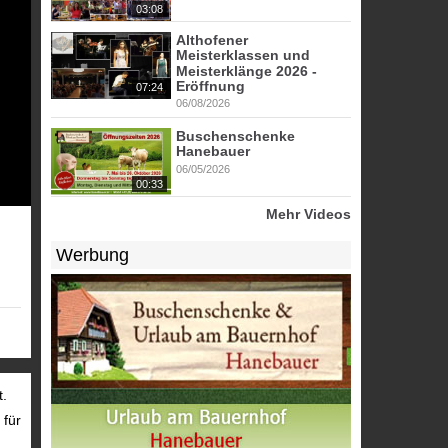
03:08
Althofener
Meisterklassen und
Meisterklänge 2026 -
Eröffnung
07:24
06/08/2026
Buschenschenke
Hanebauer
06/05/2026
00:33
Mehr Videos
Werbung
t.
 für