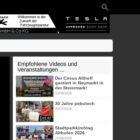
Empfohlene Videos und
Veranstaltungen ...
Der Circus Althoff
gastiert in Neumarkt in
der Steiermark!
00:26
03/08/2026
30 Jahre pebutech
30/07/2026
01:42
Stadtparkkirchtag
Althofen 2026
22/06/2026