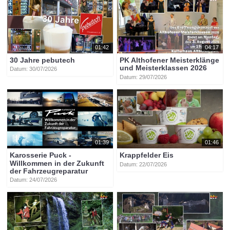
01:42
04:17
30 Jahre pebutech
PK Althofener Meisterklänge
und Meisterklassen 2026
Datum: 30/07/2026
Datum: 29/07/2026
01:39
01:46
Karosserie Puck -
Krappfelder Eis
Willkommen in der Zukunft
Datum: 22/07/2026
der Fahrzeugreparatur
Datum: 24/07/2026