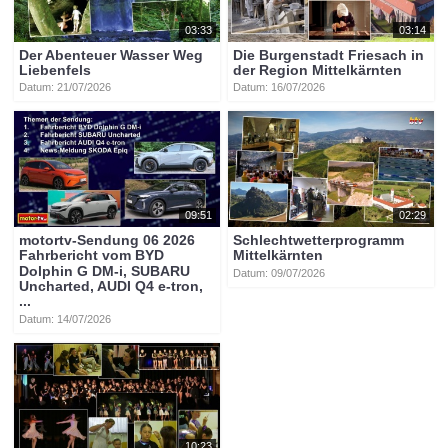
03:33
03:14
Der Abenteuer Wasser Weg
Die Burgenstadt Friesach in
Liebenfels
der Region Mittelkärnten
Datum: 21/07/2026
Datum: 16/07/2026
09:51
02:29
motortv-Sendung 06 2026
Schlechtwetterprogramm
Fahrbericht vom BYD
Mittelkärnten
Dolphin G DM-i, SUBARU
Datum: 09/07/2026
Uncharted, AUDI Q4 e-tron,
...
Datum: 14/07/2026
10:23