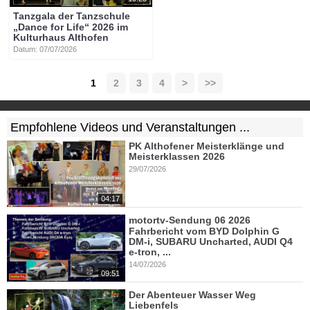
Tanzgala der Tanzschule
„Dance for Life“ 2026 im
Kulturhaus Althofen
Datum: 07/07/2026
1
2
3
4
>
>>
Empfohlene Videos und Veranstaltungen ...
PK Althofener Meisterklänge und
Meisterklassen 2026
29/07/2026
04:17
motortv-Sendung 06 2026
Fahrbericht vom BYD Dolphin G
DM-i, SUBARU Uncharted, AUDI Q4
e-tron, ...
14/07/2026
09:51
Der Abenteuer Wasser Weg
Liebenfels