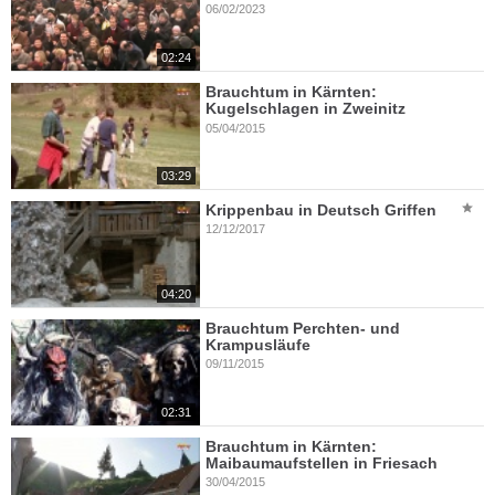
06/02/2023
02:24
Brauchtum in Kärnten:
Kugelschlagen in Zweinitz
05/04/2015
03:29
Krippenbau in Deutsch Griffen
12/12/2017
04:20
Brauchtum Perchten- und
Krampusläufe
09/11/2015
02:31
Brauchtum in Kärnten:
Maibaumaufstellen in Friesach
30/04/2015