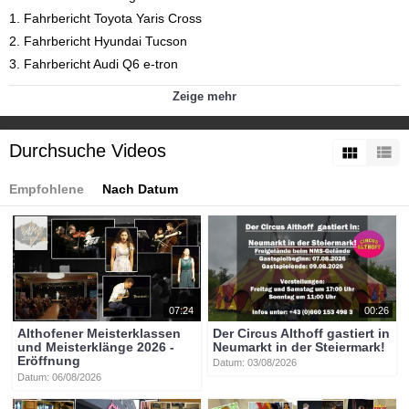
1. Fahrbericht Toyota Yaris Cross
2. Fahrbericht Hyundai Tucson
3. Fahrbericht Audi Q6 e-tron
4. News - Skoda Elroq, Histo-Cup Finale-Ankünder
Zeige mehr
Kategorien:
Themen
»
Motorsport
Themen
»
Wirtschaft
Durchsuche Videos
Themen
»
motortv-Sendung
Tags:
Empfohlene
Nach Datum
btv-kärnten
btv
kärnten
motortv
toyota_yaris_cross
hyundai_tucson
audi_q6_e-tron
skoda_elroq
07:24
00:26
Althofener Meisterklassen
Der Circus Althoff gastiert in
und Meisterklänge 2026 -
Neumarkt in der Steiermark!
Eröffnung
Datum: 03/08/2026
Datum: 06/08/2026