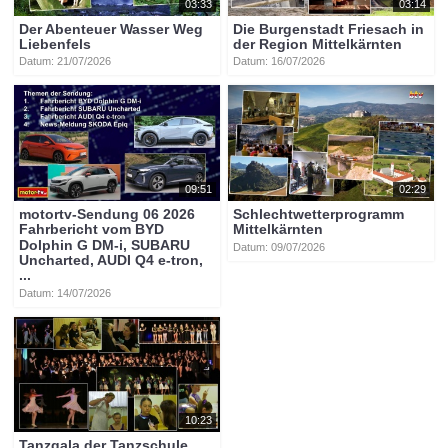
03:33
03:14
Der Abenteuer Wasser Weg
Die Burgenstadt Friesach in
Liebenfels
der Region Mittelkärnten
Datum: 21/07/2026
Datum: 16/07/2026
09:51
02:29
motortv-Sendung 06 2026
Schlechtwetterprogramm
Fahrbericht vom BYD
Mittelkärnten
Dolphin G DM-i, SUBARU
Datum: 09/07/2026
Uncharted, AUDI Q4 e-tron,
...
Datum: 14/07/2026
10:23
Tanzgala der Tanzschule