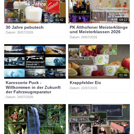
01:42
04:17
30 Jahre pebutech
PK Althofener Meisterklänge
und Meisterklassen 2026
Datum: 30/07/2026
Datum: 29/07/2026
01:39
01:46
Karosserie Puck -
Krappfelder Eis
Willkommen in der Zukunft
Datum: 22/07/2026
der Fahrzeugreparatur
Datum: 24/07/2026