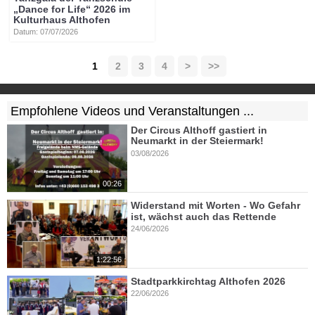
„Dance for Life“ 2026 im
Kulturhaus Althofen
Datum: 07/07/2026
1
2
3
4
>
>>
Empfohlene Videos und Veranstaltungen ...
Der Circus Althoff gastiert in
Neumarkt in der Steiermark!
03/08/2026
00:26
Widerstand mit Worten - Wo Gefahr
ist, wächst auch das Rettende
24/06/2026
1:22:56
Stadtparkkirchtag Althofen 2026
22/06/2026