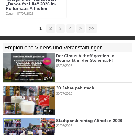
„Dance for Life“ 2026 im
Kulturhaus Althofen
Datum: 07/07/2026
1
2
3
4
>
>>
Empfohlene Videos und Veranstaltungen ...
Der Circus Althoff gastiert in
Neumarkt in der Steiermark!
03/08/2026
00:26
30 Jahre pebutech
30/07/2026
01:42
Stadtparkkirchtag Althofen 2026
22/06/2026