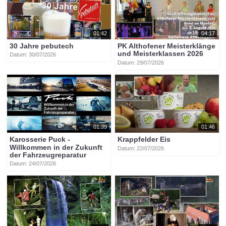
Themen
»
Veranstaltungen
Tags:
btv-kärnten
btv
kärnten
mittelkärnten
althofen
btvon
01:42
04:17
generationentreffen
30 Jahre pebutech
PK Althofener Meisterklänge
und Meisterklassen 2026
Datum: 30/07/2026
Datum: 29/07/2026
01:39
01:46
Karosserie Puck -
Krappfelder Eis
Willkommen in der Zukunft
Datum: 22/07/2026
der Fahrzeugreparatur
Datum: 24/07/2026