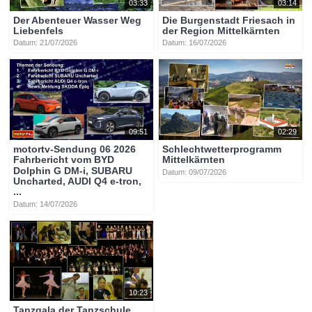
03:33
03:14
Der Abenteuer Wasser Weg
Die Burgenstadt Friesach in
Liebenfels
der Region Mittelkärnten
Datum: 21/07/2026
Datum: 16/07/2026
09:51
02:29
motortv-Sendung 06 2026
Schlechtwetterprogramm
Fahrbericht vom BYD
Mittelkärnten
Dolphin G DM-i, SUBARU
Datum: 09/07/2026
Uncharted, AUDI Q4 e-tron,
...
Datum: 14/07/2026
10:23
Tanzgala der Tanzschule