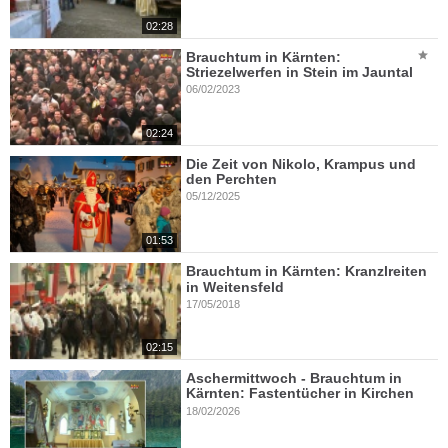
02:28
Brauchtum in Kärnten:
Striezelwerfen in Stein im Jauntal
06/02/2023
02:24
Die Zeit von Nikolo, Krampus und
den Perchten
05/12/2025
01:53
Brauchtum in Kärnten: Kranzlreiten
in Weitensfeld
17/05/2018
02:15
Aschermittwoch - Brauchtum in
Kärnten: Fastentücher in Kirchen
18/02/2026