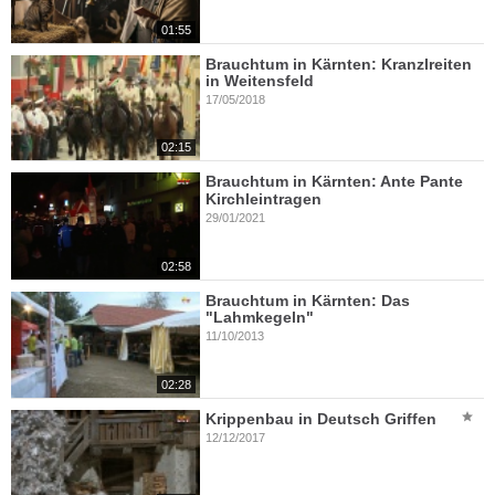
01:55
Brauchtum in Kärnten: Kranzlreiten
in Weitensfeld
17/05/2018
02:15
Brauchtum in Kärnten: Ante Pante
Kirchleintragen
29/01/2021
02:58
Brauchtum in Kärnten: Das
"Lahmkegeln"
11/10/2013
02:28
Krippenbau in Deutsch Griffen
12/12/2017