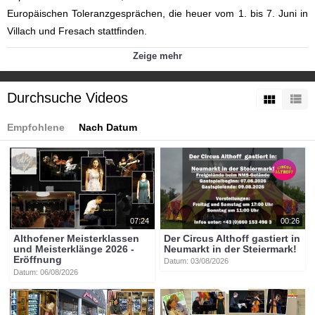
Europäischen Toleranzgesprächen, die heuer vom 1. bis 7. Juni in
Villach und Fresach stattfinden.
Kategorien:
Zeige mehr
Fresach-2025
Themen
»
Veranstaltungen
Themen
»
ETG
Durchsuche Videos
Themen
»
Kultur
Themen
»
Europäische Toleranzgespräche
Fresach
Empfohlene
Nach Datum
Europäische Toleranzgespräche Fresach
Tags:
btv-kärnten
btv
kärnten
mittelkärnten
althofen
btvon
toleranzgesprächen
fresach
villach
07:24
00:26
Althofener Meisterklassen
Der Circus Althoff gastiert in
und Meisterklänge 2026 -
Neumarkt in der Steiermark!
Eröffnung
Datum: 03/08/2026
Datum: 06/08/2026