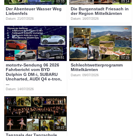
03:33
03:14
Der Abenteuer Wasser Weg
Die Burgenstadt Friesach in
Liebenfels
der Region Mittelkärnten
Datum: 21/07/2026
Datum: 16/07/2026
09:51
02:29
motortv-Sendung 06 2026
Schlechtwetterprogramm
Fahrbericht vom BYD
Mittelkärnten
Dolphin G DM-i, SUBARU
Datum: 09/07/2026
Uncharted, AUDI Q4 e-tron,
...
Datum: 14/07/2026
10:23
Tanzgala der Tanzschule