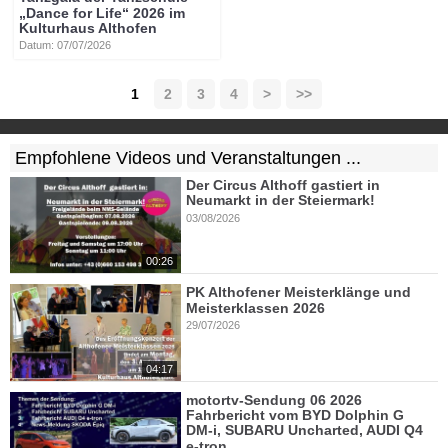
„Dance for Life“ 2026 im
Kulturhaus Althofen
Datum: 07/07/2026
1
2
3
4
>
>>
Empfohlene Videos und Veranstaltungen ...
Der Circus Althoff gastiert in
Neumarkt in der Steiermark!
03/08/2026
00:26
PK Althofener Meisterklänge und
Meisterklassen 2026
29/07/2026
04:17
motortv-Sendung 06 2026
Fahrbericht vom BYD Dolphin G
DM-i, SUBARU Uncharted, AUDI Q4
e-tron, ...