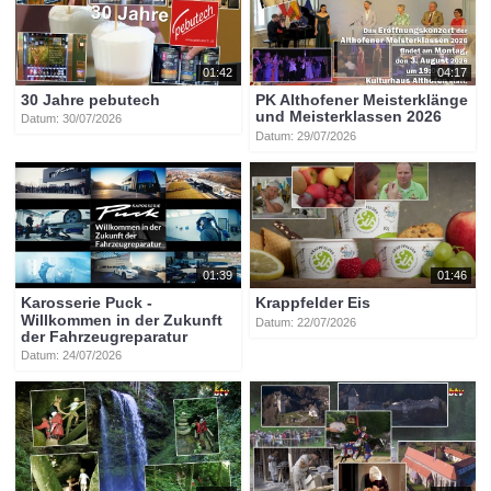
01:42
04:17
30 Jahre pebutech
PK Althofener Meisterklänge
und Meisterklassen 2026
Datum: 30/07/2026
Datum: 29/07/2026
01:39
01:46
Karosserie Puck -
Krappfelder Eis
Willkommen in der Zukunft
Datum: 22/07/2026
der Fahrzeugreparatur
Datum: 24/07/2026