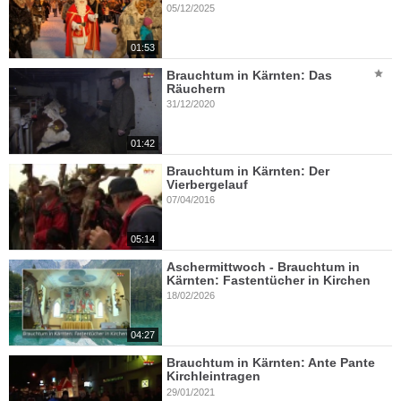
05/12/2025
01:53
Brauchtum in Kärnten: Das
Räuchern
31/12/2020
01:42
Brauchtum in Kärnten: Der
Vierbergelauf
07/04/2016
05:14
Aschermittwoch - Brauchtum in
Kärnten: Fastentücher in Kirchen
18/02/2026
04:27
Brauchtum in Kärnten: Ante Pante
Kirchleintragen
29/01/2021