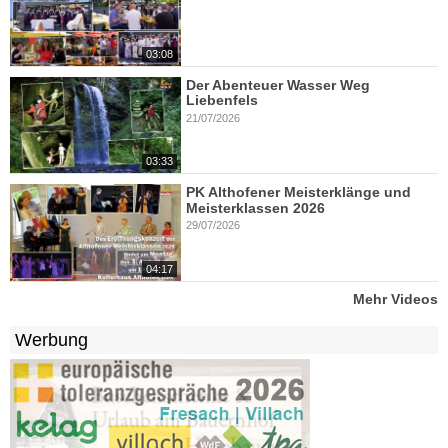
03:08
Der Abenteuer Wasser Weg
Liebenfels
21/07/2026
03:33
PK Althofener Meisterklänge und
Meisterklassen 2026
29/07/2026
04:17
Mehr Videos
Werbung