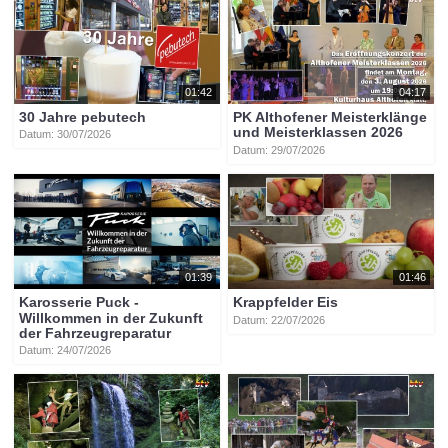
01:42
04:17
30 Jahre pebutech
PK Althofener Meisterklänge
und Meisterklassen 2026
Datum: 30/07/2026
Datum: 29/07/2026
01:39
01:46
Karosserie Puck -
Krappfelder Eis
Willkommen in der Zukunft
Datum: 22/07/2026
der Fahrzeugreparatur
Datum: 24/07/2026