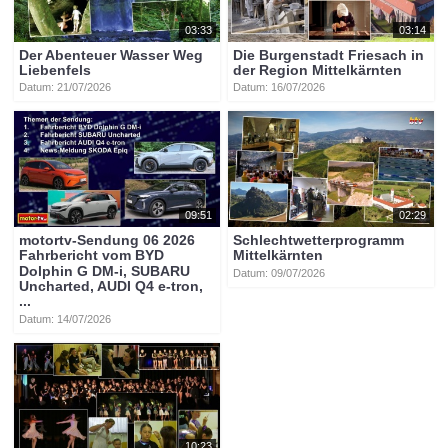
03:33
03:14
Der Abenteuer Wasser Weg
Die Burgenstadt Friesach in
Liebenfels
der Region Mittelkärnten
Datum: 21/07/2026
Datum: 16/07/2026
09:51
02:29
motortv-Sendung 06 2026
Schlechtwetterprogramm
Fahrbericht vom BYD
Mittelkärnten
Dolphin G DM-i, SUBARU
Datum: 09/07/2026
Uncharted, AUDI Q4 e-tron,
...
Datum: 14/07/2026
10:23