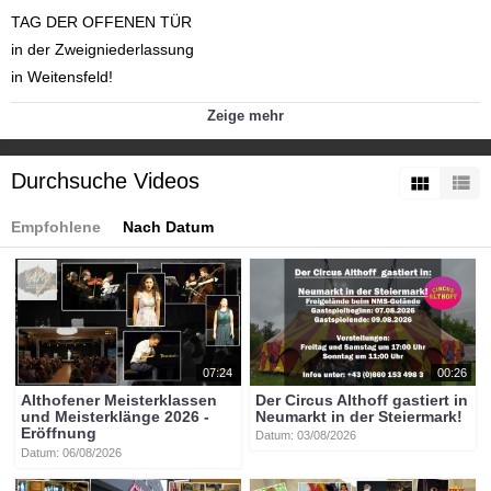
TAG DER OFFENEN TÜR
in der Zweigniederlassung
in Weitensfeld!
Zeige mehr
WANN: 23. Mai 2025 ab 13:00 Uhr
WO: Kaindorf 66, 9344 Weitensfeld
Durchsuche Videos
LASST UNS GEMEINSAM FEIERN!
Empfohlene
Nach Datum
Das Team von Karosserie Puck freut sich auf Ihren Besuch!
Kategorien:
Themen
»
Veranstaltungen
Themen
»
Wirtschaft
Tags:
btv-kärnten
btv
kärnten
mittelkärnten
althofen
btvon
07:24
00:26
karosserie
puck
weitensfeld
kaindorf
Althofener Meisterklassen
Der Circus Althoff gastiert in
und Meisterklänge 2026 -
Neumarkt in der Steiermark!
Eröffnung
Datum: 03/08/2026
Datum: 06/08/2026