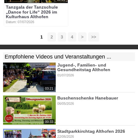
Tanzgala der Tanzschule
„Dance for Life“ 2026 im
Kulturhaus Althofen
Datum: 07/07/2026
1
2
3
4
>
>>
Empfohlene Videos und Veranstaltungen ...
Jugend-, Familien- und
Gesundheitstag Althofen
01/07/2026
03:21
Buschenschenke Hanebauer
06/05/2026
00:33
Stadtparkkirchtag Althofen 2026
22/06/2026